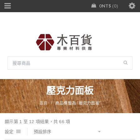
0
NT$
0
壓克力面板
首頁
/
商品標籤為 “壓克力面板”
顯示第 1 至 12 項結果，共 66 項
設定
預設排序