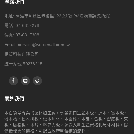
聯絡我們
地址: 高雄市阿蓮區港後里122之1號
(現場購買請先預約)
電話: 07-6314278
傳真: 07-6317308
Email:
service@woodmall.com.tw
栢貨科技有限公司
統一編號:59276215
關於我們
木百貨是專業的製材加工廠，專業進口生產木板、原木、實木板、
薄木板、松木拼板、松木角材、木圓棒、木皮、合板、密底板、夾
板、歐松板、木片、壓克力板，透過大量生產規格化尺寸材料，提
供最優惠的價格，可配合政府單位核銷流程。