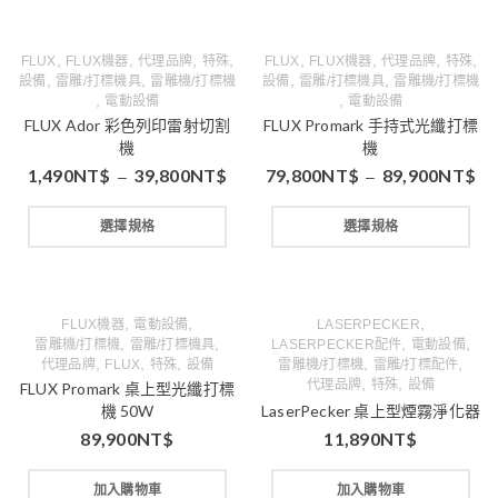
,
,
,
,
,
,
,
,
FLUX
FLUX機器
代理品牌
特殊
FLUX
FLUX機器
代理品牌
特殊
,
,
,
,
設備
雷雕/打標機具
雷雕機/打標機
設備
雷雕/打標機具
雷雕機/打標機
,
,
電動設備
電動設備
FLUX Ador 彩色列印雷射切割
FLUX Promark 手持式光纖打標
機
機
1,490
NT$
39,800
NT$
79,800
NT$
89,900
NT$
–
–
選擇規格
選擇規格
,
,
,
FLUX機器
電動設備
LASERPECKER
,
,
,
,
雷雕機/打標機
雷雕/打標機具
LASERPECKER配件
電動設備
,
,
,
,
,
代理品牌
FLUX
特殊
設備
雷雕機/打標機
雷雕/打標配件
,
,
代理品牌
特殊
設備
FLUX Promark 桌上型光纖打標
機 50W
LaserPecker 桌上型煙霧淨化器
89,900
NT$
11,890
NT$
加入購物車
加入購物車