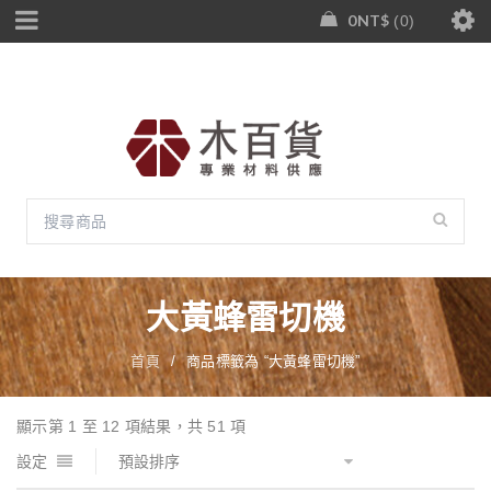
0
NT$
0
大黃蜂雷切機
首頁
/
商品標籤為 “大黃蜂雷切機”
顯示第 1 至 12 項結果，共 51 項
設定
預設排序