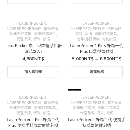
,
,
LASERPECKER
LASERPECKER
,
,
,
,
LASERPECKER配件
電動設備
LASERPECKER機器
代理品牌
,
,
,
,
,
雷雕機/打標機
雷雕/打標配件
特殊
設備
雷雕/打標機具
,
,
,
代理品牌
特殊
設備
雷雕機/打標機
電動設備
LaserPecker 桌上型煙霧淨化器
LaserPecker 1 Plus 蜂鳥一代
濾芯(2入)
Plus 口袋型雷雕機
4,980
NT$
5,000
NT$
8,800
NT$
–
加入購物車
選擇規格
特價
,
,
LASERPECKER
LASERPECKER
,
,
,
,
LASERPECKER機器
電動設備
LASERPECKER機器
電動設備
,
,
,
,
雷雕機/打標機
雷雕/打標機具
雷雕機/打標機
雷雕/打標機具
,
,
,
,
代理品牌
特殊
設備
代理品牌
特殊
設備
LaserPecker 2 Plus蜂鳥二代
LaserPecker 2 蜂鳥二代 便攜手
Plus 便攜手持式雷射雕刻機
持式雷射雕刻機