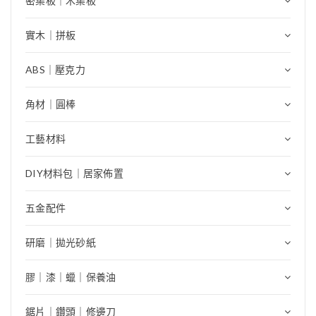
密集板｜木集板
實木｜拼板
ABS｜壓克力
角材｜圓棒
工藝材料
DIY材料包｜居家佈置
五金配件
研磨｜拋光砂紙
膠｜漆｜蠟｜保養油
鋸片｜鑽頭｜修邊刀