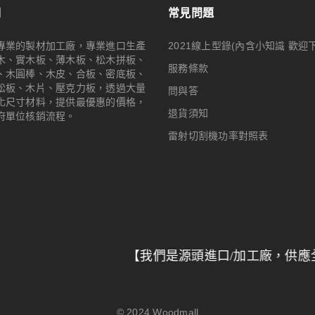
們
常見問題
專業的製材加工廠，專業進口生產
2021線上型錄(內含小知識 歡迎
木、實木板、薄木板、松木拼板、
服務條款
、木圓棒、木皮、合板、密底板、
松板、木片、壓克力板，透過大量
問與答
化尺寸材料，提供最優惠的價格，
退貨須知
府單位核銷流程。
雷射切割機功率對照表
【我們是源頭進口/加工廠，供應全台特力屋/
© 2024
Woodmall