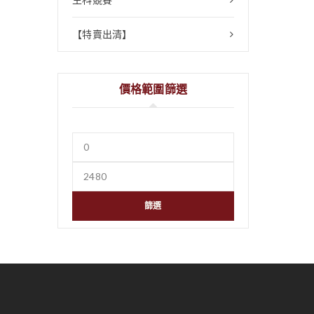
【特賣出清】
價格範圍篩選
篩選