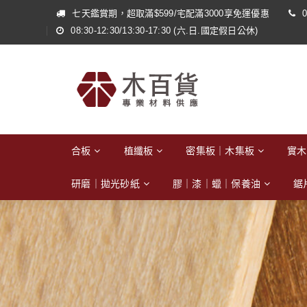
七天鑑賞期，超取滿$599/宅配滿3000享免運優惠
0
08:30-12:30/13:30-17:30 (六.日.國定假日公休)
合板
植纖板
密集板｜木集板
實木
研磨｜拋光砂紙
膠｜漆｜蠟｜保養油
鋸