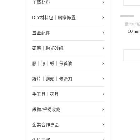
工藝材料
DIY材料包｜居家佈置
缺貨
實木/拼
10m
五金配件
研磨｜拋光砂紙
膠｜漆｜蠟｜保養油
鋸片｜鑽頭｜修邊刀
手工具｜夾具
設備/桌椅收納
企業合作專區
生科競賽