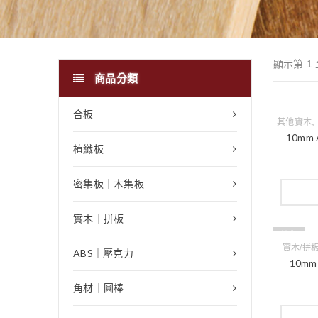
顯示第 1 
商品分類
合板
,
其他實木
10mm
植纖板
密集板｜木集板
實木｜拼板
缺貨
實木/拼
ABS｜壓克力
10m
角材｜圓棒