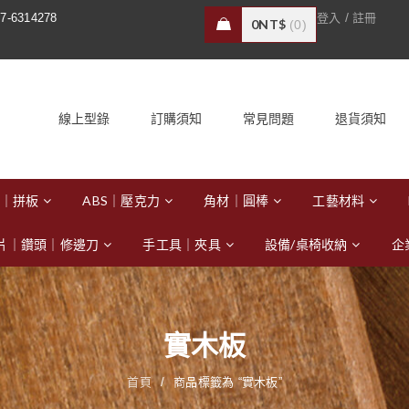
/
7-6314278
登入
註冊
0
NT$
0
線上型錄
訂購須知
常見問題
退貨須知
｜拼板
ABS｜壓克力
角材｜圓棒
工藝材料
片｜鑽頭｜修邊刀
手工具｜夾具
設備/桌椅收納
企
實木板
首頁
/
商品標籤為 “實木板”