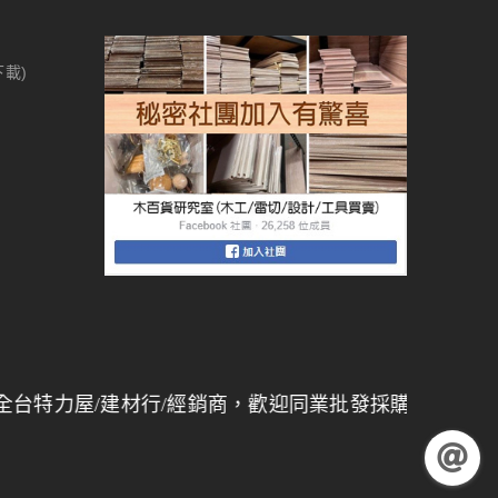
下載)
建材行/經銷商，歡迎同業批發採購，
量大另有折扣
】 