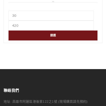
篩選
聯絡我們
地址: 高雄市阿蓮區港後里122之1號
(現場購買請先預約)