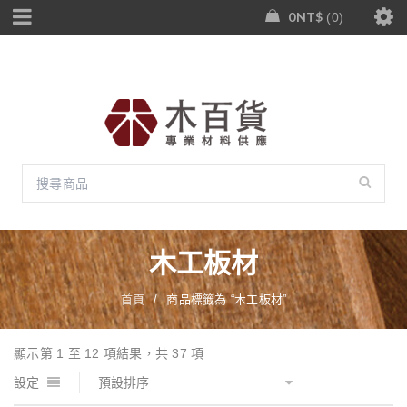
0
NT$
0
木工板材
首頁
/
商品標籤為 “木工板材”
顯示第 1 至 12 項結果，共 37 項
設定
預設排序