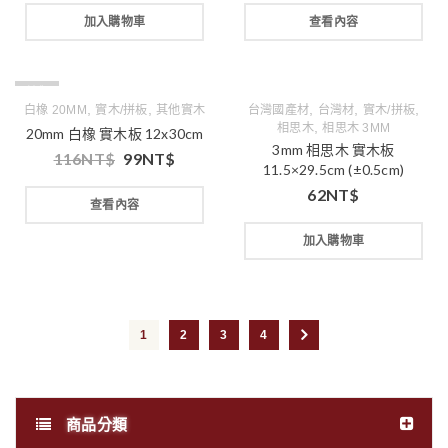
加入購物車
查看內容
缺貨
,
,
,
,
,
白橡 20MM
實木/拼板
其他實木
台灣國產材
台灣材
實木/拼板
,
相思木
相思木 3MM
20mm 白橡 實木板 12x30cm
3mm 相思木 實木板
116
NT$
99
NT$
11.5×29.5cm (±0.5cm)
62
NT$
查看內容
加入購物車
1
2
3
4
商品分類