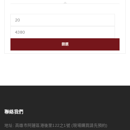
篩選
聯絡我們
地址: 高雄市阿蓮區港後里122之1號
(現場購買請先預約)