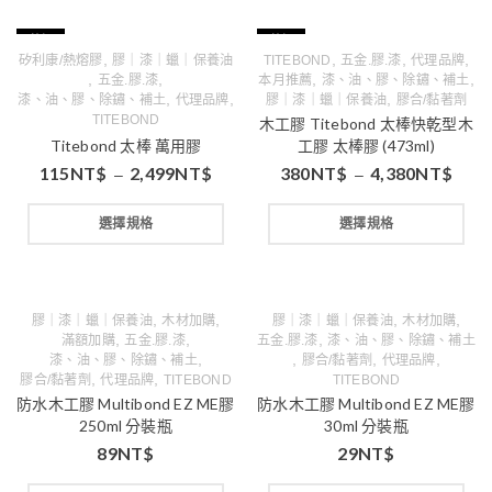
特價
特價
,
,
,
,
矽利康/熱熔膠
膠｜漆｜蠟｜保養油
TITEBOND
五金.膠.漆
代理品牌
,
,
,
,
五金.膠.漆
本月推薦
漆、油、膠、除鏽、補土
,
,
,
漆、油、膠、除鏽、補土
代理品牌
膠｜漆｜蠟｜保養油
膠合/黏著劑
TITEBOND
木工膠 Titebond 太棒快乾型木
Titebond 太棒 萬用膠
工膠 太棒膠 (473ml)
115
NT$
2,499
NT$
380
NT$
4,380
NT$
–
–
選擇規格
選擇規格
,
,
,
,
膠｜漆｜蠟｜保養油
木材加購
膠｜漆｜蠟｜保養油
木材加購
,
,
,
滿額加購
五金.膠.漆
五金.膠.漆
漆、油、膠、除鏽、補土
,
,
,
,
漆、油、膠、除鏽、補土
膠合/黏著劑
代理品牌
,
,
膠合/黏著劑
代理品牌
TITEBOND
TITEBOND
防水木工膠 Multibond EZ ME膠
防水木工膠 Multibond EZ ME膠
250ml 分裝瓶
30ml 分裝瓶
89
NT$
29
NT$