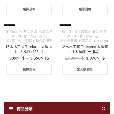
選擇規格
選擇規格
特價
特價
,
,
,
,
,
TITEBOND
五金.膠.漆
代理品牌
膠｜漆｜蠟｜保養油
五金.膠.漆
,
,
漆、油、膠、除鏽、補土
漆、油、膠、除鏽、補土
,
,
,
膠｜漆｜蠟｜保養油
膠合/黏著劑
膠合/黏著劑
代理品牌
TITEBOND
防水木工膠 Titebond 太棒膠
防水木工膠 Titebond 太棒膠
III 太棒膠 (473ml)
III 太棒膠 (一加侖)
309
NT$
3,590
NT$
1,580
NT$
1,370
NT$
–
選擇規格
加入購物車
商品分類