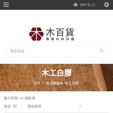
0
NT$
0
木工白膠
首頁
/
商品標籤為 “木工白膠”
顯示所有 10 個結果
設定
預設排序