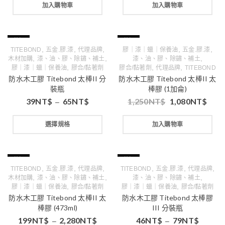
加入購物車
加入購物車
特價
特價
,
,
,
,
,
TITEBOND
五金.膠.漆
代理品牌
膠｜漆｜蠟｜保養油
五金.膠.漆
,
,
,
木材加購
漆、油、膠、除鏽、補土
漆、油、膠、除鏽、補土
,
,
,
膠｜漆｜蠟｜保養油
膠合/黏著劑
膠合/黏著劑
代理品牌
TITEBOND
防水木工膠 Titebond 太棒II 分
防水木工膠 Titebond 太棒II 太
裝瓶
棒膠 (1加侖)
39
NT$
65
NT$
1,250
NT$
1,080
NT$
–
選擇規格
加入購物車
特價
特價
,
,
,
,
,
,
TITEBOND
五金.膠.漆
代理品牌
TITEBOND
五金.膠.漆
代理品牌
,
,
,
木材加購
漆、油、膠、除鏽、補土
漆、油、膠、除鏽、補土
,
,
膠｜漆｜蠟｜保養油
膠合/黏著劑
膠｜漆｜蠟｜保養油
膠合/黏著劑
防水木工膠 Titebond 太棒II 太
防水木工膠 Titebond 太棒膠
棒膠 (473ml)
III 分裝瓶
199
NT$
2,280
NT$
46
NT$
79
NT$
–
–