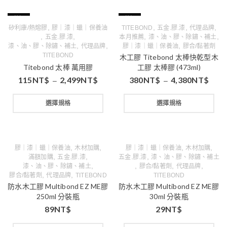
特價
特價
,
,
,
,
矽利康/熱熔膠
膠｜漆｜蠟｜保養油
TITEBOND
五金.膠.漆
代理品牌
,
,
,
,
五金.膠.漆
本月推薦
漆、油、膠、除鏽、補土
,
,
,
漆、油、膠、除鏽、補土
代理品牌
膠｜漆｜蠟｜保養油
膠合/黏著劑
TITEBOND
木工膠 Titebond 太棒快乾型木
Titebond 太棒 萬用膠
工膠 太棒膠 (473ml)
115
NT$
2,499
NT$
380
NT$
4,380
NT$
–
–
選擇規格
選擇規格
,
,
,
,
膠｜漆｜蠟｜保養油
木材加購
膠｜漆｜蠟｜保養油
木材加購
,
,
,
滿額加購
五金.膠.漆
五金.膠.漆
漆、油、膠、除鏽、補土
,
,
,
,
漆、油、膠、除鏽、補土
膠合/黏著劑
代理品牌
,
,
膠合/黏著劑
代理品牌
TITEBOND
TITEBOND
防水木工膠 Multibond EZ ME膠
防水木工膠 Multibond EZ ME膠
250ml 分裝瓶
30ml 分裝瓶
89
NT$
29
NT$