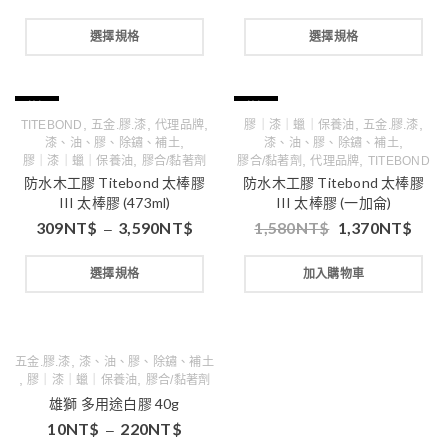
選擇規格
選擇規格
特價
特價
,
,
,
,
,
TITEBOND
五金.膠.漆
代理品牌
膠｜漆｜蠟｜保養油
五金.膠.漆
,
,
漆、油、膠、除鏽、補土
漆、油、膠、除鏽、補土
,
,
,
膠｜漆｜蠟｜保養油
膠合/黏著劑
膠合/黏著劑
代理品牌
TITEBOND
防水木工膠 Titebond 太棒膠
防水木工膠 Titebond 太棒膠
III 太棒膠 (473ml)
III 太棒膠 (一加侖)
309
NT$
3,590
NT$
1,580
NT$
1,370
NT$
–
選擇規格
加入購物車
,
五金.膠.漆
漆、油、膠、除鏽、補土
,
,
膠｜漆｜蠟｜保養油
膠合/黏著劑
雄獅 多用途白膠 40g
10
NT$
220
NT$
–