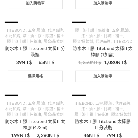
加入購物車
加入購物車
特價
特價
,
,
,
,
,
TITEBOND
五金.膠.漆
代理品牌
膠｜漆｜蠟｜保養油
五金.膠.漆
,
,
,
木材加購
漆、油、膠、除鏽、補土
漆、油、膠、除鏽、補土
,
,
,
膠｜漆｜蠟｜保養油
膠合/黏著劑
膠合/黏著劑
代理品牌
TITEBOND
防水木工膠 Titebond 太棒II 分
防水木工膠 Titebond 太棒II 太
裝瓶
棒膠 (1加侖)
39
NT$
65
NT$
1,250
NT$
1,080
NT$
–
選擇規格
加入購物車
特價
特價
,
,
,
,
,
,
TITEBOND
五金.膠.漆
代理品牌
TITEBOND
五金.膠.漆
代理品牌
,
,
,
木材加購
漆、油、膠、除鏽、補土
漆、油、膠、除鏽、補土
,
,
膠｜漆｜蠟｜保養油
膠合/黏著劑
膠｜漆｜蠟｜保養油
膠合/黏著劑
防水木工膠 Titebond 太棒II 太
防水木工膠 Titebond 太棒膠
棒膠 (473ml)
III 分裝瓶
199
NT$
2,280
NT$
46
NT$
79
NT$
–
–