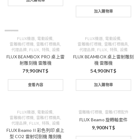
加入購物車
加入購物車
缺貨
,
,
,
,
FLUX機器
電動設備
FLUX機器
電動設備
,
,
,
,
雷雕機/打標機
雷雕/打標機具
雷雕機/打標機
雷雕/打標機具
,
,
,
,
,
,
代理品牌
FLUX
特殊
設備
代理品牌
FLUX
特殊
設備
FLUX BEAMBOX PRO 桌上雷
FLUX BEAMBOX 桌上雷射雕刻
射雕刻機 雷雕機
機 雷雕機
79,900
NT$
54,900
NT$
查看內容
加入購物車
,
,
,
FLUX機器
電動設備
雷雕機/打標機
雷雕/打標配件
,
,
雷雕機/打標機
雷雕/打標機具
FLUX Beamo 旋轉軸套件
,
,
,
代理品牌
FLUX
特殊
設備
9,900
NT$
FLUX Beamo II 彩色列印 桌上
型 CO2 雷射切割機 雕刻機