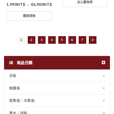
加入購物車
1,990
NT$
46,900
NT$
–
選擇規格
1
2
3
4
5
6
7
商品分類
合板
植纖板
密集板｜木集板
實木｜拼板