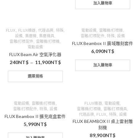
加入購物車
,
,
,
,
,
,
FLUX
FLUX機器
代理品牌
特殊
電動設備
雷雕機/打標機
,
,
,
,
,
設備
集塵機
集塵機具
雷雕/打標配件
特殊
設備
,
,
雷雕/打標配件
雷雕機/打標機
FLUX Beambox II 廣域雕刻套件
電動設備
6,090
NT$
FLUX Beam Air 空氣淨化器
240
NT$
11,900
NT$
–
加入購物車
選擇規格
,
,
,
,
電動設備
雷雕機/打標機
FLUX機器
電動設備
,
,
,
,
雷雕/打標配件
特殊
設備
雷雕機/打標機
雷雕/打標機具
,
,
,
代理品牌
FLUX
特殊
設備
FLUX Beambox II 擴充底盒套件
FLUX BEAMBOX II 桌上雷射雕
5,990
NT$
刻機
89,900
NT$