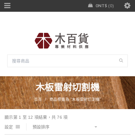
0
NT$
0
木板雷射切割機
首頁
/
商品標籤為 “木板雷射切割機”
顯示第 1 至 12 項結果，共 76 項
設定
預設排序