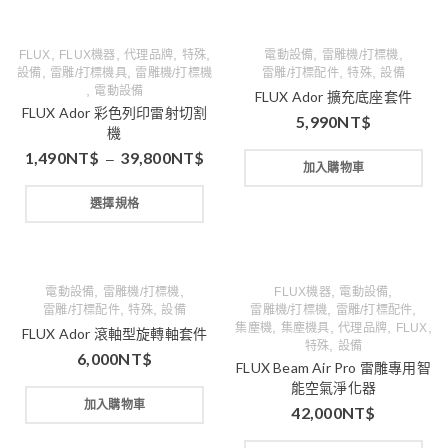
,
,
,
,
,
,
FLUX
FLUX機器
代理品牌
特殊
電動設備
雷雕機/打標機
,
,
,
,
設備
雷雕/打標機具
雷雕機/打標機
雷雕/打標配件
特殊
設備
,
電動設備
FLUX Ador 擴充底座套件
FLUX Ador 彩色列印雷射切割
5,990
NT$
機
1,490
NT$
39,800
NT$
–
加入購物車
選擇規格
,
,
,
,
電動設備
雷雕機/打標機
FLUX機器
電動設備
,
,
,
,
雷雕/打標配件
特殊
設備
雷雕機/打標機
雷雕/打標配件
,
,
,
,
集塵機
集塵機具
代理品牌
FLUX
FLUX Ador 滾軸型旋轉軸套件
,
特殊
設備
6,000
NT$
FLUX Beam Air Pro 雷雕專用智
能空氣淨化器
加入購物車
42,000
NT$