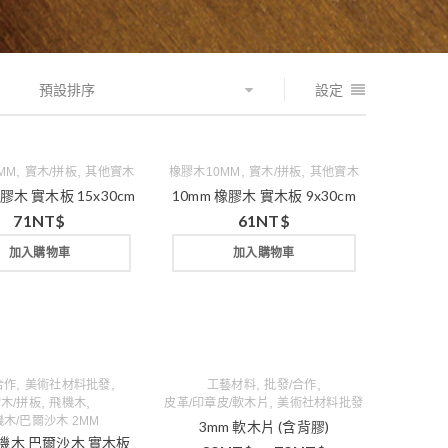
預設排序
設定
,
,
,
,
MM
實木/拼板
其他實木
橡膠木10MM
實木/拼板
其他實木
橡膠木 實木板 15x30cm
10mm 橡膠木 實木板 9x30cm
71
NT$
61
NT$
加入購物車
加入購物車
,
,
,
,
合作
美術社材料批發
工藝材料
批發/合作
,
,
,
木/拼板
飛機木
皮革/印章皮/軟木片
美術社材料批發
木/巴爾沙木 2MM
3mm 軟木片 (含背膠)
飛機木 巴爾沙木 實木板