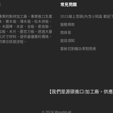
們
常見問題
專業的製材加工廠，專業進口生產
2021線上型錄(內含小知識 歡迎
木、實木板、薄木板、松木拼板、
服務條款
、木圓棒、木皮、合板、密底板、
松板、木片、壓克力板，透過大量
問與答
化尺寸材料，提供最優惠的價格，
退貨須知
府單位核銷流程。
雷射切割機功率對照表
【我們是源頭進口/加工廠，供應全台特力屋
© 2024
Woodmall