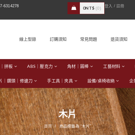
/
7-6314278
登入
註冊
0
NT$
0
線上型錄
訂購須知
常見問題
退貨須知
｜拼板
ABS｜壓克力
角材｜圓棒
工藝材料
片｜鑽頭｜修邊刀
手工具｜夾具
設備/桌椅收納
企
木片
首頁
/
商品標籤為 “木片”