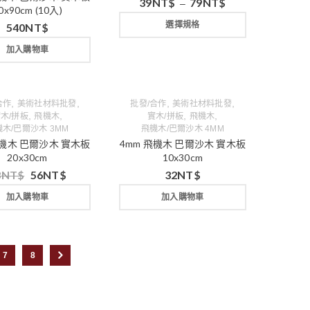
39
NT$
79
NT$
–
0x90cm (10入)
選擇規格
540
NT$
加入購物車
,
,
,
,
合作
美術社材料批發
批發/合作
美術社材料批發
,
,
,
,
木/拼板
飛機木
實木/拼板
飛機木
木/巴爾沙木 3MM
飛機木/巴爾沙木 4MM
飛機木 巴爾沙木 實木板
4mm 飛機木 巴爾沙木 實木板
20x30cm
10x30cm
3
NT$
56
NT$
32
NT$
加入購物車
加入購物車
7
8