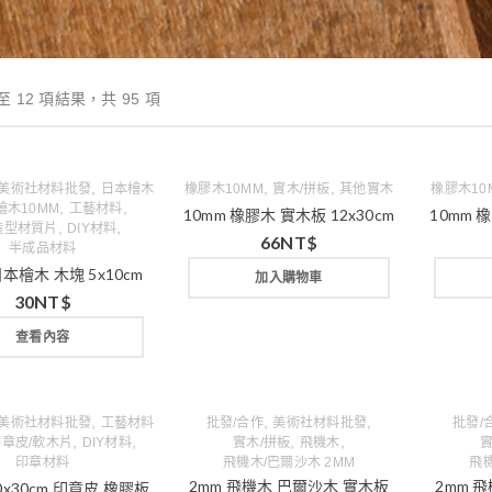
至 12 項結果，共 95 項
,
,
,
美術社材料批發
日本檜木
橡膠木10MM
實木/拼板
其他實木
橡膠木10
,
,
檜木10MM
工藝材料
10mm 橡膠木 實木板 12x30cm
10mm 
,
,
造型材質片
DIY材料
66
NT$
半成品材料
日本檜木 木塊 5x10cm
加入購物車
30
NT$
查看內容
,
,
,
美術社材料批發
工藝材料
批發/合作
美術社材料批發
批發/
,
,
,
,
印章皮/軟木片
DIY材料
實木/拼板
飛機木
實
印章材料
飛機木/巴爾沙木 2MM
飛機
2mm 飛機木 巴爾沙木 實木板
2mm 
20x30cm 印章皮 橡膠板