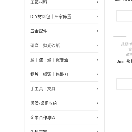
工藝材料
DIY材料包｜居家佈置
五金配件
缺貨
批發/
研磨｜拋光砂紙
實
飛機
膠｜漆｜蠟｜保養油
3mm 
鋸片｜鑽頭｜修邊刀
手工具｜夾具
設備/桌椅收納
企業合作專區
生科競賽