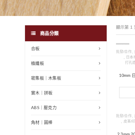
顯示第 1 
商品分類
缺貨
合板
,
批發/合作
,
日本
植纖板
打孔
10mm 
密集板｜木集板
實木｜拼板
ABS｜壓克力
,
批發/合作
,
皮革/
角材｜圓棒
2.3mm 