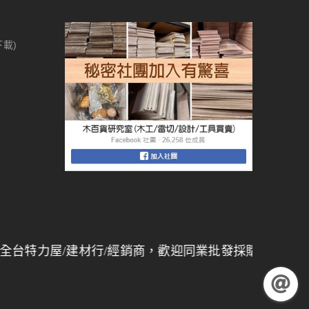
下載)
/建材行/經銷商，歡迎同業批發採購，
量大另有折扣
】