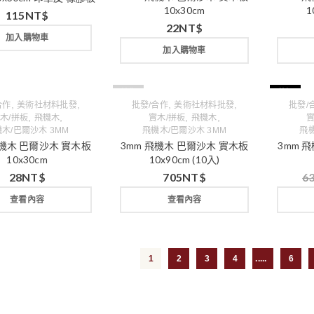
10x30cm
1
115
NT$
22
NT$
加入購物車
加入購物車
缺貨
特價
,
,
,
,
合作
美術社材料批發
批發/合作
美術社材料批發
批發/
,
,
,
,
木/拼板
飛機木
實木/拼板
飛機木
實
木/巴爾沙木 3MM
飛機木/巴爾沙木 3MM
飛機
飛機木 巴爾沙木 實木板
3mm 飛機木 巴爾沙木 實木板
3mm 
10x30cm
10x90cm (10入)
28
NT$
705
NT$
6
查看內容
查看內容
1
2
3
4
...
6