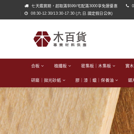
七天鑑賞期，超取滿$599/宅配滿3000享免運優惠
0
08:30-12:30/13:30-17:30 (六.日.國定假日公休)
合板
植纖板
密集板｜木集板
實木
研磨｜拋光砂紙
膠｜漆｜蠟｜保養油
鋸