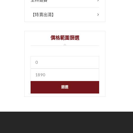
【特賣出清】
價格範圍篩選
篩選