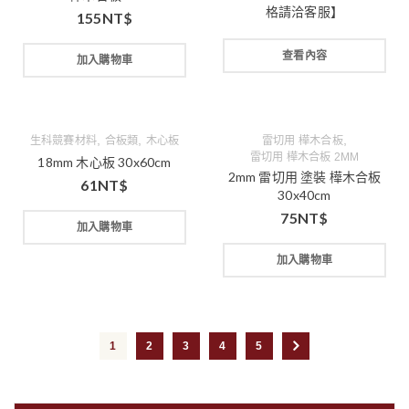
格請洽客服】
155
NT$
查看內容
加入購物車
,
,
,
生科競賽材料
合板類
木心板
雷切用 樺木合板
雷切用 樺木合板 2MM
18mm 木心板 30x60cm
2mm 雷切用 塗裝 樺木合板
61
NT$
30x40cm
75
NT$
加入購物車
加入購物車
1
2
3
4
5