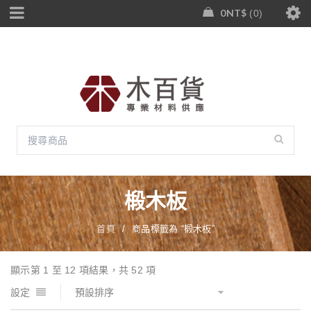
0
NT$
0
椴木板
首頁
/
商品標籤為 “椴木板”
顯示第 1 至 12 項結果，共 52 項
設定
預設排序