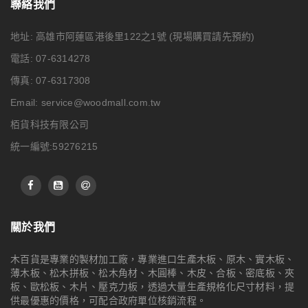
聯絡我們
地址: 高雄市阿蓮區港後里122之1號
(現場購買請先預約)
電話: 07-6314278
傳真: 07-6317308
Email:
service@woodmall.com.tw
栢貨科技有限公司
統一編號:59276215
關於我們
木百貨是專業的製材加工廠，專業進口生產木板、原木、實木板、
薄木板、松木拼板、松木角材、木圓棒、木皮、合板、密底板、夾
板、歐松板、木片、壓克力板，透過大量生產規格化尺寸材料，提
供最優惠的價格，可配合政府單位核銷流程。