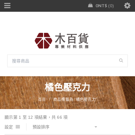
0
NT$
0
橘色壓克力
首頁
/
商品標籤為 “橘色壓克力”
顯示第 1 至 12 項結果，共 66 項
設定
預設排序