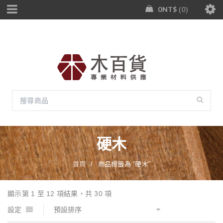
0
NT$
0
硬木
首頁
/
商品標籤為 “硬木”
顯示第 1 至 12 項結果，共 30 項
設定
預設排序