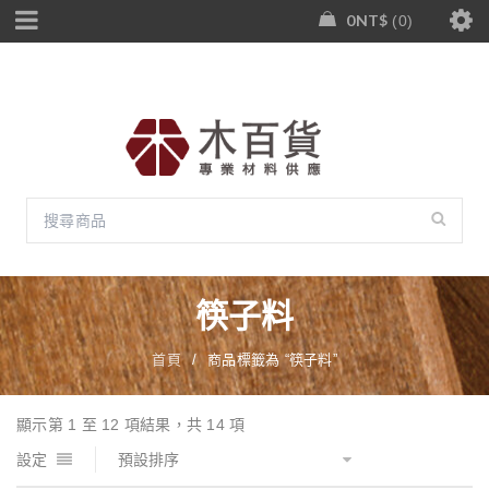
0
NT$
0
筷子料
首頁
/
商品標籤為 “筷子料”
顯示第 1 至 12 項結果，共 14 項
設定
預設排序