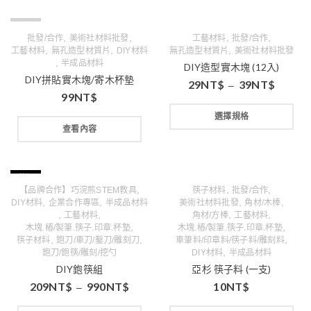
缺貨
,
,
,
,
批發/合作
美術社材料批發
工藝材料
批發/合作
,
,
,
工藝材料
無孔造型材質片
DIY材料
無孔造型材質片
美術社材料批發
,
半成品材料
DIY造型實木塊 (12入)
DIY拼貼實木塊/寄木杯墊
29
NT$
39
NT$
–
99
NT$
選擇規格
查看內容
特價
,
,
,
【品牌合作】巧浣熊STEM教具
筷子材料
批發/合作
,
,
,
,
DIY材料
企業合作專區
半成品材料
美術社材料批發
角材/木棒
,
,
,
,
工藝材料
角材/方棒
工藝材料
,
,
木塊.樁/製筆.筷子.印章.杯墊
木塊.樁/製筆.筷子.印章.杯墊
,
,
,
筷子材料
鉋刀/車刀/鑿刀/雕刻刀
車筆料/印章料/筷子料/雕刻料
,
鉋刀/鉋筷/雕刻/挖勺
DIY材料
半成品材料
DIY鉋筷組
亞杉 筷子料 (一支)
209
NT$
990
NT$
10
NT$
–