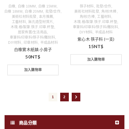
,
,
,
,
,
白橡
白橡 10MM
白橡 15MM
筷子材料
批發/合作
,
,
,
,
,
白橡 18MM
白橡 20MM
批發/合作
美術社材料批發
角材/木棒
,
,
,
,
美術社材料批發
本月推薦
角材/方棒
工藝材料
,
,
,
工藝材料
無孔造型材質片
木塊.樁/製筆.筷子.印章.杯墊
,
,
木塊.樁/製筆.筷子.印章.杯墊
車筆料/印章料/筷子料/雕刻料
,
,
居家佈置/生活用品
DIY材料
半成品材料
,
車筆料/印章料/筷子料/雕刻料
紫心木 筷子料 (一支)
,
,
DIY材料
印章材料
半成品材料
15
NT$
白橡實木紙鎮 小房子
50
NT$
加入購物車
加入購物車
1
2
商品分類