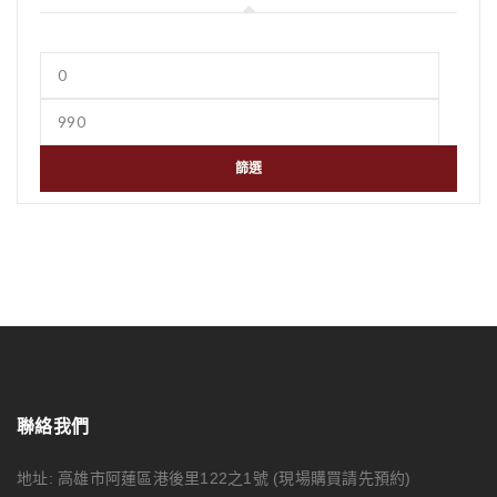
篩選
聯絡我們
地址: 高雄市阿蓮區港後里122之1號
(現場購買請先預約)