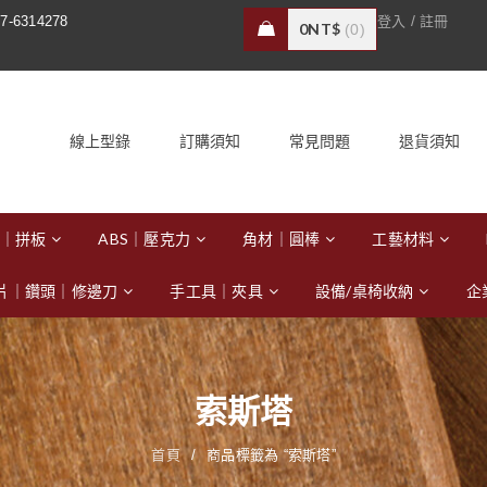
/
7-6314278
登入
註冊
0
NT$
0
線上型錄
訂購須知
常見問題
退貨須知
｜拼板
ABS｜壓克力
角材｜圓棒
工藝材料
片｜鑽頭｜修邊刀
手工具｜夾具
設備/桌椅收納
企
索斯塔
首頁
/
商品標籤為 “索斯塔”