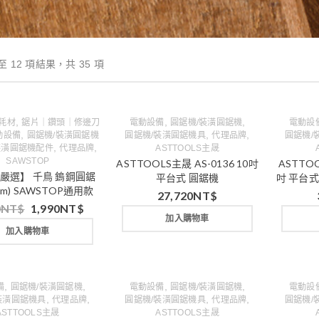
至 12 項結果，共 35 項
,
,
,
P耗材
鋸片｜鑽頭｜修邊刀
電動設備
圓鋸機/裝潢圓鋸機
電動設
,
,
,
動設備
圓鋸機/裝潢圓鋸機
圓鋸機/裝潢圓鋸機具
代理品牌
圓鋸機/
,
,
裝潢圓鋸機配件
代理品牌
ASTTOOLS主晟
SAWSTOP
ASTTOOLS主晟 AS-0136 10吋
ASTTOO
嚴選】 千鳥 鎢鋼圓鋸
平台式 圓鋸機
吋 平台式
mm) SAWSTOP通用款
27,720
NT$
0
NT$
1,990
NT$
加入購物車
加入購物車
,
,
,
,
備
圓鋸機/裝潢圓鋸機
電動設備
圓鋸機/裝潢圓鋸機
電動設
,
,
,
,
裝潢圓鋸機具
代理品牌
圓鋸機/裝潢圓鋸機具
代理品牌
圓鋸機/
ASTTOOLS主晟
ASTTOOLS主晟