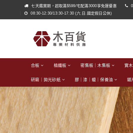
七天鑑賞期，超取滿$599/宅配滿3000享免運優惠
0
08:30-12:30/13:30-17:30 (六.日.國定假日公休)
合板
植纖板
密集板｜木集板
實木
研磨｜拋光砂紙
膠｜漆｜蠟｜保養油
鋸