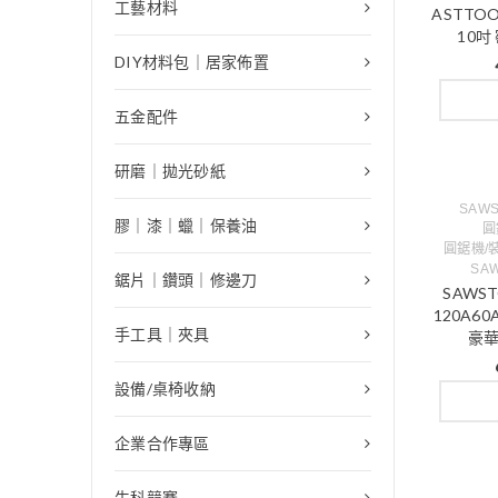
工藝材料
ASTTOO
10吋
DIY材料包｜居家佈置
五金配件
研磨｜拋光砂紙
SAW
膠｜漆｜蠟｜保養油
圓
圓鋸機/
SA
鋸片｜鑽頭｜修邊刀
SAWSTO
120A60
手工具｜夾具
豪華
設備/桌椅收納
企業合作專區
生科競賽