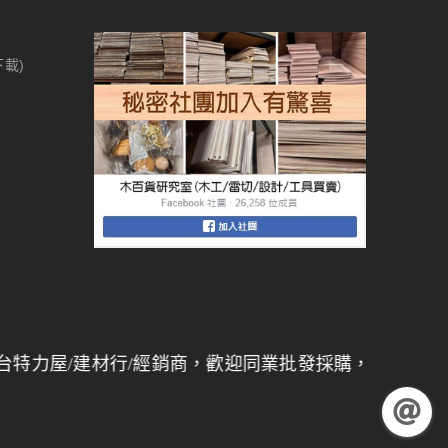
下載)
建材行/經銷商，歡迎同業批發採購，
量大另有折扣
】 