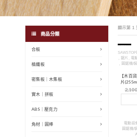
顯示第 1 
商品分類
特價
合板
SAWSTO
,
,
鋸片
電
,
植纖板
圓鋸機/
【木百貨
密集板｜木集板
片(255
2,10
實木｜拼板
ABS｜壓克力
電動設
角材｜圓棒
圓鋸機/