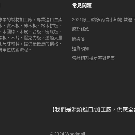
們
常見問題
專業的製材加工廠，專業進口生產
2021線上型錄(內含小知識 歡迎
木、實木板、薄木板、松木拼板、
服務條款
、木圓棒、木皮、合板、密底板、
松板、木片、壓克力板，透過大量
問與答
化尺寸材料，提供最優惠的價格，
退貨須知
府單位核銷流程。
雷射切割機功率對照表
【我們是源頭進口/加工廠，供應全台特力屋/
© 2024
Woodmall