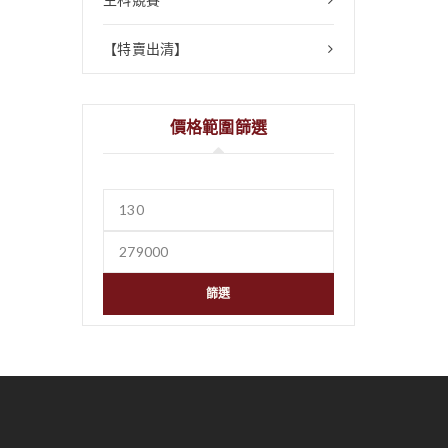
【特賣出清】
價格範圍篩選
篩選