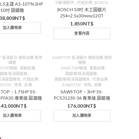
,
,
切斷機配件
代理品牌
BOSCH
LS主晟 AS-10TN 2HP
BOSCH 10吋 木工圓鋸片
10吋 圓鋸機
254×2.5x30mmx120T
38,808
NT$
1,850
NT$
加入購物車
查看內容
OP 裝潢鋸台 檯面加購 適用
SAWSTOP 裝潢鋸台 檯面加購 適用
機種
機種
,
,
,
,
,
STOP機器
電動設備
SAWSTOP機器
電動設備
,
,
鋸機/裝潢圓鋸機
圓鋸機/裝潢圓鋸機
,
,
,
,
裝潢圓鋸機具
代理品牌
圓鋸機/裝潢圓鋸機具
代理品牌
,
,
,
,
WSTOP
特殊
設備
SAWSTOP
特殊
設備
TOP – 1.75HP SS-
SAWSTOP – 3HP SS-
5-PFA30 專業級 圓鋸機
PCS31230-36 專業級 圓鋸機
143,000
NT$
176,000
NT$
加入購物車
加入購物車