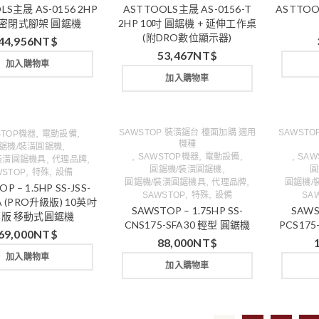
LS主晟 AS-0156 2HP
ASTTOOLS主晟 AS-0156-T
ASTTOO
 密閉式腳架 圓鋸機
2HP 10吋 圓鋸機 + 延伸工作桌
(附DRO數位顯示器)
44,956
NT$
53,467
NT$
加入購物車
加入購物車
,
,
SAWSTOP 裝潢鋸台 檯面加購 適用
SAWST
STOP機器
電動設備
機種
,
鋸機/裝潢圓鋸機
,
,
,
,
SAWSTOP機器
電動設備
SAW
,
,
裝潢圓鋸機具
代理品牌
,
圓鋸機/裝潢圓鋸機
圓
,
,
WSTOP
特殊
設備
,
,
圓鋸機/裝潢圓鋸機具
代理品牌
圓鋸機/
P – 1.5HP SS-JSS-
,
,
SAWSTOP
特殊
設備
SA
A (PRO升級版) 10英吋
SAWSTOP – 1.75HP SS-
SAWS
版 移動式圓鋸機
CNS175-SFA30 輕型 圓鋸機
PCS17
69,000
NT$
88,000
NT$
加入購物車
加入購物車