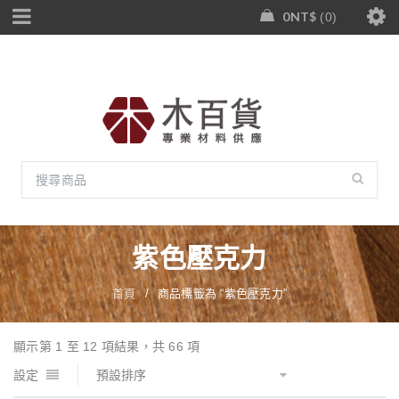
0
NT$
0
紫色壓克力
首頁
/
商品標籤為 “紫色壓克力”
顯示第 1 至 12 項結果，共 66 項
設定
預設排序