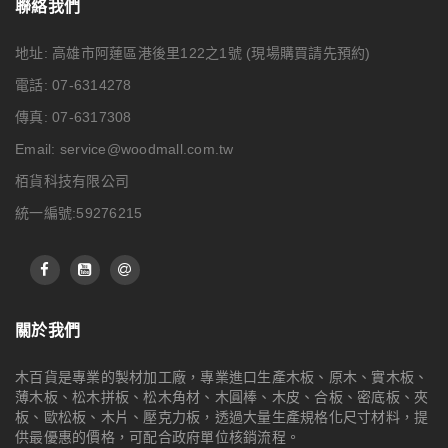
聯絡我們
地址: 高雄市阿蓮區港後里122之1號
(現場購買請先預約)
電話: 07-6314278
傳真: 07-6317308
Email:
service@woodmall.com.tw
栢貨科技有限公司
統一編號:59276215
關於我們
木百貨是專業的製材加工廠，專業進口生產木板、原木、實木板、
薄木板、松木拼板、松木角材、木圓棒、木皮、合板、密底板、夾
板、歐松板、木片、壓克力板，透過大量生產規格化尺寸材料，提
供最優惠的價格，可配合政府單位核銷流程。