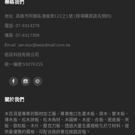
聯絡我們
地址: 高雄市阿蓮區港後里122之1號
(現場購買請先預約)
電話: 07-6314278
傳真: 07-6317308
Email:
service@woodmall.com.tw
栢貨科技有限公司
統一編號:59276215
關於我們
木百貨是專業的製材加工廠，專業進口生產木板、原木、實木板、
薄木板、松木拼板、松木角材、木圓棒、木皮、合板、密底板、夾
板、歐松板、木片、壓克力板，透過大量生產規格化尺寸材料，提
供最優惠的價格，可配合政府單位核銷流程。