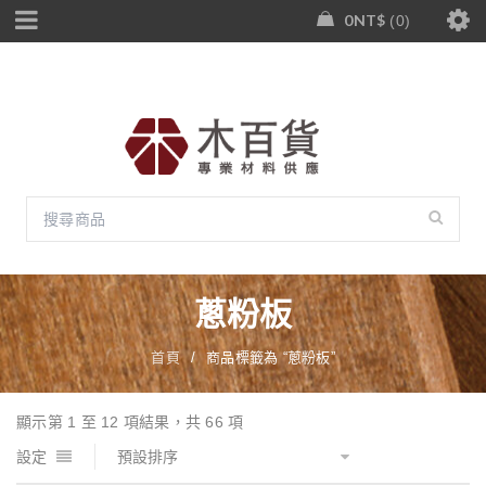
0
NT$
0
蔥粉板
首頁
/
商品標籤為 “蔥粉板”
顯示第 1 至 12 項結果，共 66 項
設定
預設排序