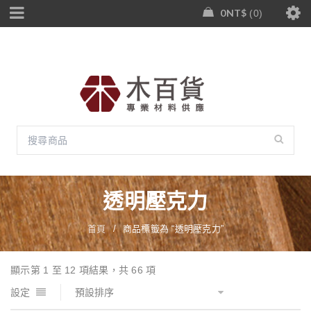
0
NT$
0
透明壓克力
首頁
/
商品標籤為 “透明壓克力”
顯示第 1 至 12 項結果，共 66 項
設定
預設排序