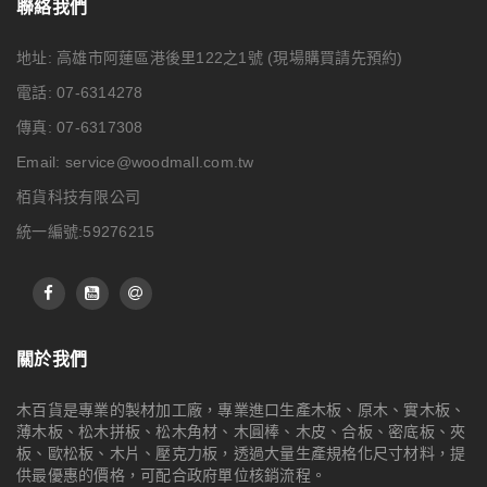
聯絡我們
地址: 高雄市阿蓮區港後里122之1號
(現場購買請先預約)
電話: 07-6314278
傳真: 07-6317308
Email:
service@woodmall.com.tw
栢貨科技有限公司
統一編號:59276215
關於我們
木百貨是專業的製材加工廠，專業進口生產木板、原木、實木板、
薄木板、松木拼板、松木角材、木圓棒、木皮、合板、密底板、夾
板、歐松板、木片、壓克力板，透過大量生產規格化尺寸材料，提
供最優惠的價格，可配合政府單位核銷流程。