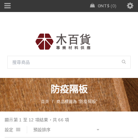
0
NT$
0
防疫隔板
首頁
/
商品標籤為 “防疫隔板”
顯示第 1 至 12 項結果，共 66 項
設定
預設排序