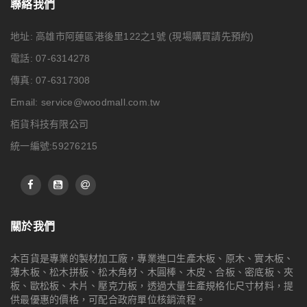
聯絡我們
地址: 高雄市阿蓮區港後里122之1號
(現場購買請先預約)
電話: 07-6314278
傳真: 07-6317308
Email:
service@woodmall.com.tw
栢貨科技有限公司
統一編號:59276215
關於我們
木百貨是專業的製材加工廠，專業進口生產木板、原木、實木板、
薄木板、松木拼板、松木角材、木圓棒、木皮、合板、密底板、夾
板、歐松板、木片、壓克力板，透過大量生產規格化尺寸材料，提
供最優惠的價格，可配合政府單位核銷流程。