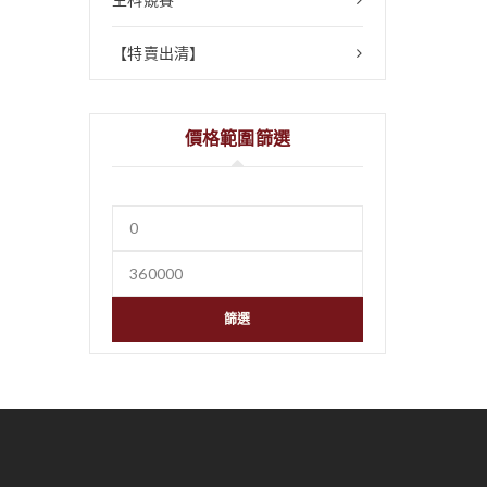
【特賣出清】
價格範圍篩選
篩選