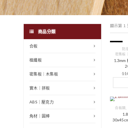
顯示第 1 
商品分類
特價
合板
防潑
密集板
植纖板
1.3m
2
11
密集板｜木集板
實木｜拼板
ABS｜壓克力
,
合板類
1
角材｜圓棒
30x4