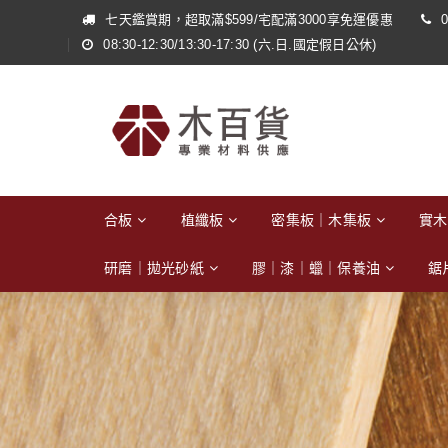
七天鑑賞期，超取滿$599/宅配滿3000享免運優惠
0
08:30-12:30/13:30-17:30 (六.日.國定假日公休)
合板
植纖板
密集板｜木集板
實木
研磨｜拋光砂紙
膠｜漆｜蠟｜保養油
鋸