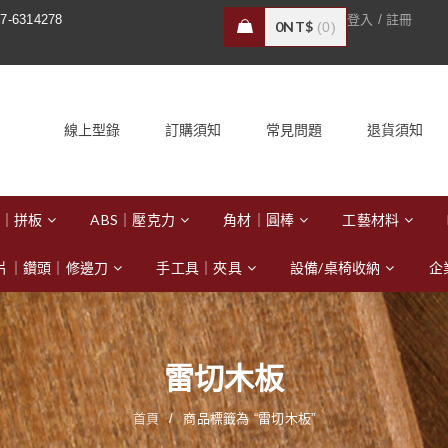
/
7-6314278
登入
註冊
0
NT$
0
線上型錄
訂購須知
常見問題
退貨須知
｜拼板
ABS｜壓克力
角材｜圓棒
工藝材料
片｜鑽頭｜修邊刀
手工具｜夾具
設備/桌椅收納
企
雷切木板
首頁
/
商品標籤為 “雷切木板”