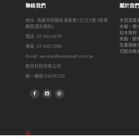
聯絡我們
關於我
地址: 高雄市阿蓮區港後里122之1號
(現場
木百貨是
購買請先預約)
木板、原
松木角材
電話: 07-6314278
夾板、歐
生產規格
傳真: 07-6317308
可配合政
Email:
service@woodmall.com.tw
栢貨科技有限公司
統一編號:59276215