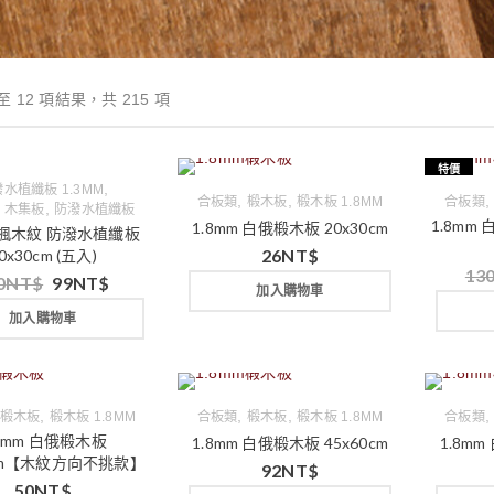
至 12 項結果，共 215 項
特價
,
水植纖板 1.3MM
,
,
合板類
椴木板
椴木板 1.8MM
合板類
,
｜木集板
防潑水植纖板
1.8mm 
1.8mm 白俄椴木板 20x30cm
m 楓木紋 防潑水植纖板
26
NT$
0x30cm (五入)
13
0
NT$
99
NT$
加入購物車
加入購物車
,
,
,
椴木板
椴木板 1.8MM
合板類
椴木板
椴木板 1.8MM
合板類
.8mm 白俄椴木板
1.8mm 白俄椴木板 45x60cm
1.8mm
5cm【木紋方向不挑款】
92
NT$
50
NT$