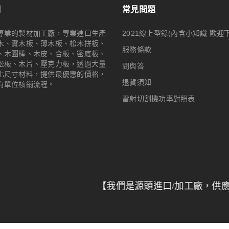
們
常見問題
專業的製材加工廠，專業進口生產
2021線上型錄(內含小知識 歡迎
木、實木板、薄木板、松木拼板、
服務條款
、木圓棒、木皮、合板、密底板、
松板、木片、壓克力板，透過大量
問與答
化尺寸材料，提供最優惠的價格，
退貨須知
府單位核銷流程。
雷射切割機功率對照表
【我們是源頭進口/加工廠，供應全台特力
© 2024
Woodmall