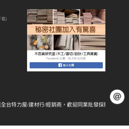
下載)
屋/建材行/經銷商，歡迎同業批發採購，
量大另有折扣
】