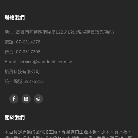
聯絡我們
地址: 高雄市阿蓮區港後里122之1號
(現場購買請先預約)
電話: 07-6314278
傳真: 07-6317308
Email:
service@woodmall.com.tw
栢貨科技有限公司
統一編號:59276215
關於我們
木百貨是專業的製材加工廠，專業進口生產木板、原木、實木板、
薄木板、松木拼板、松木角材、木圓棒、木皮、合板、密底板、夾