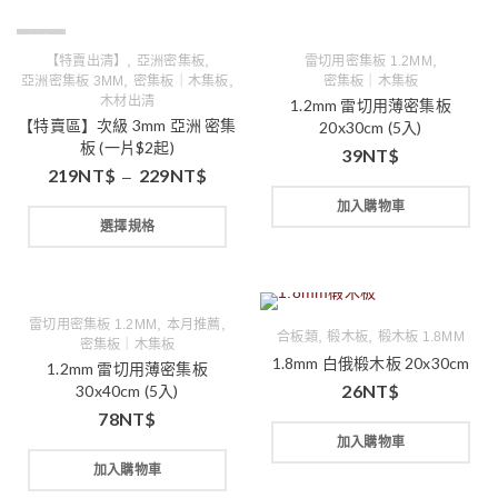
缺貨
,
,
,
【特賣出清】
亞洲密集板
雷切用密集板 1.2MM
,
,
亞洲密集板 3MM
密集板｜木集板
密集板｜木集板
木材出清
1.2mm 雷切用薄密集板
【特賣區】次級 3mm 亞洲 密集
20x30cm (5入)
板 (一片$2起)
39
NT$
219
NT$
229
NT$
–
加入購物車
選擇規格
,
,
雷切用密集板 1.2MM
本月推薦
,
,
合板類
椴木板
椴木板 1.8MM
密集板｜木集板
1.8mm 白俄椴木板 20x30cm
1.2mm 雷切用薄密集板
26
NT$
30x40cm (5入)
78
NT$
加入購物車
加入購物車