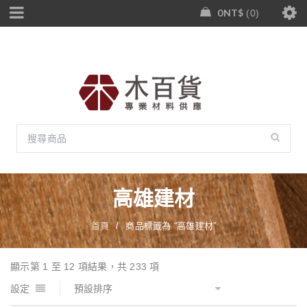
0
NT$
0
高雄建材
首頁
/
商品標籤為 “高雄建材”
顯示第 1 至 12 項結果，共 233 項
設定
預設排序