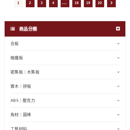
1
2
3
4
...
18
19
20
商品分類
合板
植纖板
密集板｜木集板
實木｜拼板
ABS｜壓克力
角材｜圓棒
工藝材料