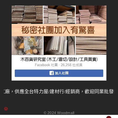
應全台特力屋/建材行/經銷商，歡迎同業批發採購，
量大
© 2024
Woodmall