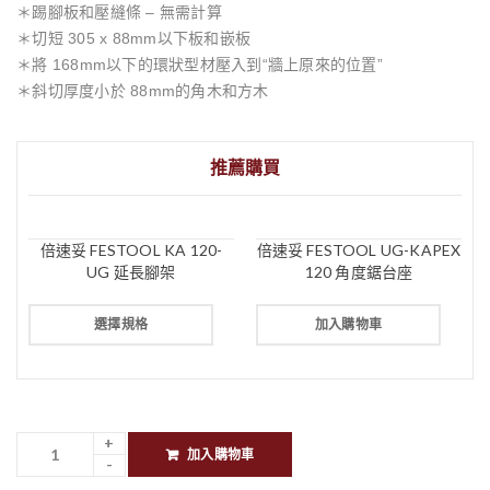
＊踢腳板和壓縫條 – 無需計算
＊切短 305 x 88mm以下板和嵌板
＊將 168mm以下的環狀型材壓入到“牆上原來的位置”
＊斜切厚度小於 88mm的角木和方木
推薦購買
倍速妥 FESTOOL KA 120-
倍速妥 FESTOOL UG-KAPEX
UG 延長腳架
120 角度鋸台座
選擇規格
加入購物車
加入購物車