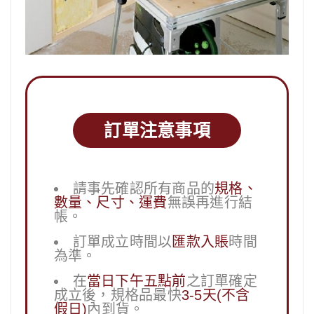
訂單注意事項
請事先確認所有商品的
規格、
數量、尺寸、運費
無誤再進行結
帳。
訂單成立時間以
匯款入賬
時間
為準。
在
當日下午五點前
之訂單確定
成立後，規格品最快
3-5天(不含
假日)
內到貨。