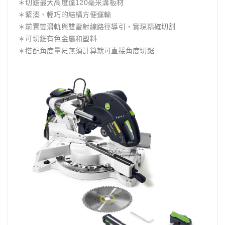
＊切鋸最大高度達120毫米溝板材
＊緊湊、輕巧的結構方便運輸
＊前置雙滑軌與雙雷射線路徑導引，實現精確切割
＊可切鋸有色金屬和塑料
＊搭配角度量尺無須計算就可直接角度切鋸