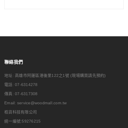
聯絡我們
地址: 高雄市阿蓮區港後里122之1號
(現場購買請先預約)
電話: 07-6314278
傳真: 07-6317308
Email:
service@woodmall.com.tw
栢貨科技有限公司
統一編號:59276215