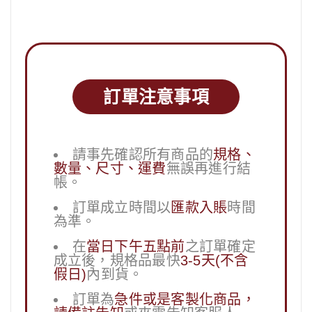
訂單注意事項
請事先確認所有商品的
規格、
數量、尺寸、運費
無誤再進行結
帳。
訂單成立時間以
匯款入賬
時間
為準。
在
當日下午五點前
之訂單確定
成立後，規格品最快
3-5天(不含
假日)
內到貨。
訂單為
急件或是客製化商品，