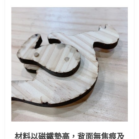
材料以磁鐵墊高，背面無焦痕及