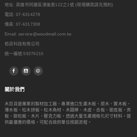
地址: 高雄市阿蓮區港後里122之1號
(現場購買請先預約)
電話: 07-6314278
傳真: 07-6317308
Email:
service@woodmall.com.tw
栢貨科技有限公司
統一編號:59276215
關於我們
木百貨是專業的製材加工廠，專業進口生產木板、原木、實木板、
薄木板、松木拼板、松木角材、木圓棒、木皮、合板、密底板、夾
板、歐松板、木片、壓克力板，透過大量生產規格化尺寸材料，提
供最優惠的價格，可配合政府單位核銷流程。