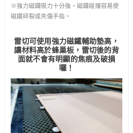
※強力磁鐵吸力十分強，磁鐵碰撞容易使
磁鐵碎裂或夾傷手指。
雷切可使用強力磁鐵輔助墊高，
讓材料高於蜂巢板，雷切後的背
面就不會有明顯的焦痕及破損
囉！