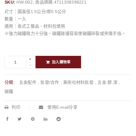
SKU:
HW-002, 商品條碼:4711338398221
尺寸：圓直徑1.5公分/厚0.5公分
數量：一入
適用：各式工藝品、材料包使用
※強力磁鐵吸力十分強，磁鐵碰撞容易使磁鐵碎裂或夾傷手指。
加入購物車
分類:
五金配件
,
批發/合作
,
美術社材料批發
,
五金.膠.漆
,
磁鐵
列印
使用E-mail分享