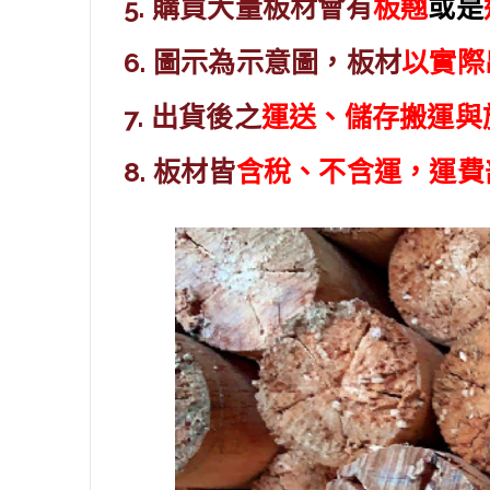
5. 購買大量板材會有
板翹
或
是
6. 圖示為示意圖，板材
以實際
7. 出貨後之
運送、儲存搬運與
8. 板材皆
含稅、不含運，運費