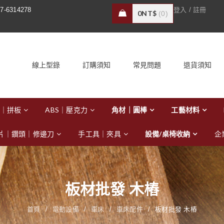
/
7-6314278
登入
註冊
0
NT$
0
線上型錄
訂購須知
常見問題
退貨須知
｜拼板
ABS｜壓克力
角材｜圓棒
工藝材料
片｜鑽頭｜修邊刀
手工具｜夾具
設備/桌椅收納
企
板材批發 木樁
首頁
/
電動設備
/
車床
/
車床配件
/
板材批發 木樁