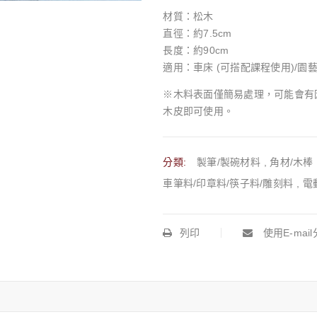
材質：松木
直徑：約7.5cm
長度：約90cm
適用：車床 (可搭配課程使用)/園
※木料表面僅簡易處理，可能會有
木皮即可使用。
分類:
製筆/製碗材料
,
角材/木棒
車筆料/印章料/筷子料/雕刻料
,
電
列印
使用E-mai