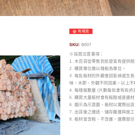
有現貨
SKU:
B007
※採買注意事項：
1. 木百貨從零售到批發皆有提供
2. 購買單位需以棧板為單位。
3. 每批板材的外觀會因氣候或
味、木節、外觀不同因素，以上不
4. 每棧板數量 (片數每批會有些許
5. 購買大量板材會有板翹或是邊
6. 圖示為示意圖，板材以實際出
7. 出貨後之運送、儲存搬運與施
8. 板材皆含稅、不含運，運費部