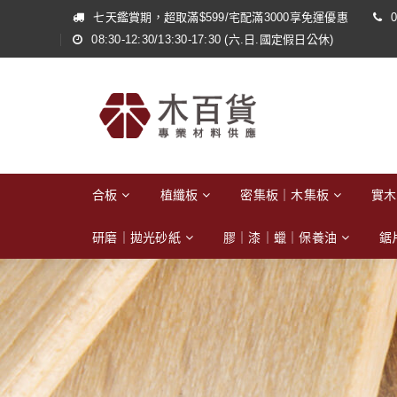
七天鑑賞期，超取滿$599/宅配滿3000享免運優惠
0
08:30-12:30/13:30-17:30 (六.日.國定假日公休)
合板
植纖板
密集板｜木集板
實木
研磨｜拋光砂紙
膠｜漆｜蠟｜保養油
鋸