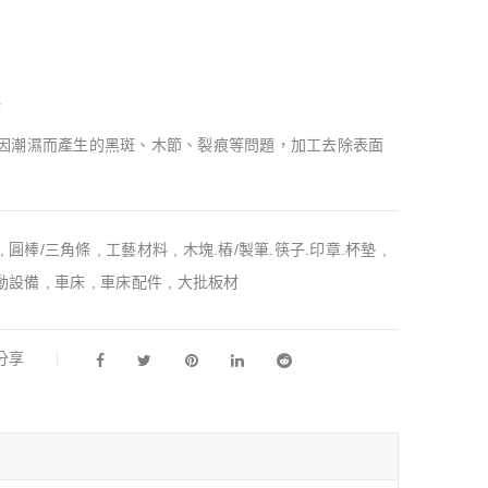
藝
因潮濕而產生的黑斑、木節、裂痕等問題，加工去除表面
,
圓棒/三角條
,
工藝材料
,
木塊.樁/製筆.筷子.印章.杯墊
,
動設備
,
車床
,
車床配件
,
大批板材
l分享