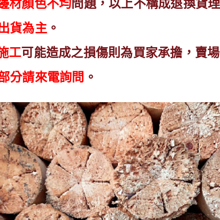
邊材顏色不均
問題，以上不構成退換貨
出貨為主
。
施工
可能造成之損傷則為買家承擔，賣場
部分請來電詢問
。