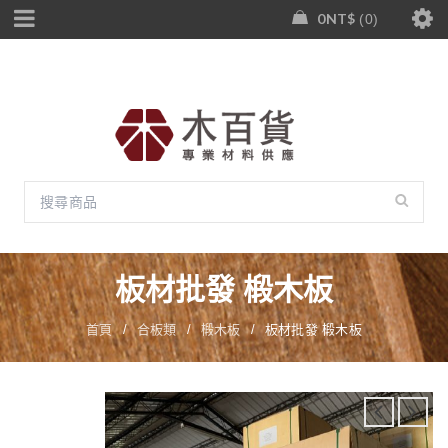
0
NT$
0
板材批發 椴木板
首頁
/
合板類
/
椴木板
/
板材批發 椴木板