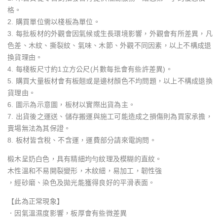
格。
2. 購買單位需以棧板為單位。
3. 每批板材的外觀會因氣候或生長環境影響，外觀會有所差異，凡
色差、木紋、撕裂紋、氣味、木節、外觀不同因素，以上不構成退
換貨理由。
4. 每棧板尺寸約1立方公尺(片數每批會有些許差異)。
5. 購買大量板材會有板翹或是邊材顏色不均問題，以上不構成退換
貨理由。
6. 圖示為示意圖，板材以實際出貨為主。
7. 出貨後之運送、儲存搬運與施工可能造成之損傷則為買家承擔，
賣場無法為其保證。
8. 板材皆含稅、不含運，運費部分請來電詢問。
椴木呈奶白色，具有精細均勻紋理及模糊的直紋。
木性溫和不易開裂變形，木紋細，易加工，韌性強
，經砂磨、染色及拋光能獲得良好的平滑表面。
【此為正常現象】
．因氣溫濕度影響，板厚會有些微差異