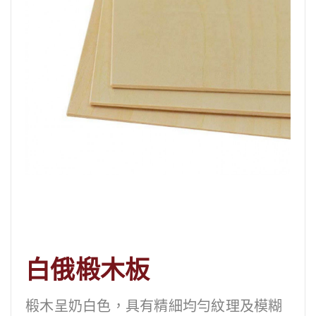
白俄椴木板
椴木呈奶白色，具有精細均勻紋理及模糊