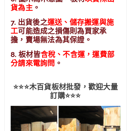
貨為主
。
7. 出貨後之
運送、儲存搬運與施
工
可能造成之損傷則為買家承
擔，賣場無法為其保證。
8. 板材皆
含稅、不含運，運費部
分請來電詢問
。
⭐⭐⭐木百貨板材批發，歡迎大量
訂購⭐⭐⭐