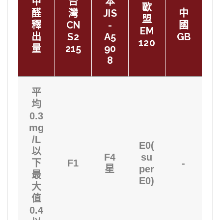
甲
台
本
歐
醛
灣
JIS
中
盟
釋
CN
-
國
EM
出
S2
A5
GB
120
量
215
90
8
平
均
0.3
mg
/L
E0(
以
F4
su
下
F1
-
星
per
最
E0)
大
值
0.4