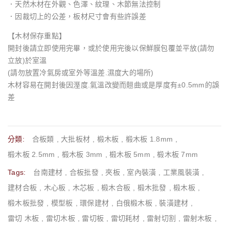
．天然木材在外觀、色澤、紋理、木節無法控制
．因裁切上的公差，板材尺寸會有些許誤差
【木材保存重點】
開封後請立即使用完畢，或於使用完後以保鮮膜包覆並平放(請勿
立放)於室溫
(請勿放置冷氣房或室外等溫差.濕度大的場所)
木材容易在開封後因溼度.氣溫改變而翹曲或是厚度有±0.5mm的誤
差
分類:
合板類
,
大批板材
,
椴木板
,
椴木板 1.8mm
,
椴木板 2.5mm
,
椴木板 3mm
,
椴木板 5mm
,
椴木板 7mm
Tags:
台南建材
,
合板批發
,
夾板
,
室內裝潢
,
工業風裝潢
,
建材合板
,
木心板
,
木芯板
,
椴木合板
,
椴木批發
,
椴木板
,
椴木板批發
,
模型板
,
環保建材
,
白俄椴木板
,
裝潢建材
,
雷切 木板
,
雷切木板
,
雷切板
,
雷切耗材
,
雷射切割
,
雷射木板
,