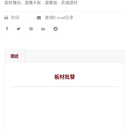
雷射雕刻
,
雷雕木板
,
雷雕板
,
高雄建材
列印
使用E-mail分享
描述
板材批發
板材批發 木樁
查看內容