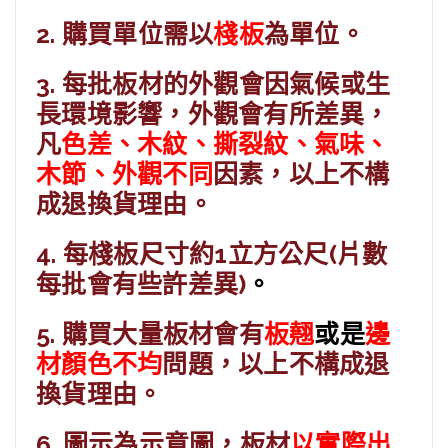
板材批發 密底板 密集板
2. 購買單位需以
棧板
為單位。
查看內容
3. 每批板材的外觀會因氣候或生
長環境影響，外觀會有所差異，
凡
色差、木紋、撕裂紋、氣味、
板材批發 楊木板
木節、外觀不同
因素，以上不構
成退換貨理由。
查看內容
4. 每棧板尺寸約1立方公尺(片數
每批會有些許差異)
。
板材批發 椴木板
5. 購買大量板材會有
板翹
或
是
邊
查看內容
材顏色不均
問題，以上不構成退
換貨理由。
6. 圖示為示意圖，板材
以實際出