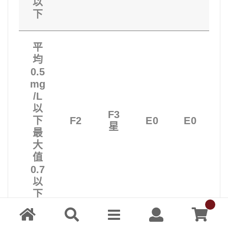
以
下
平
均
0.5
mg
/L
以
F3
下
F2
E0
E0
星
最
大
值
0.7
以
下
平