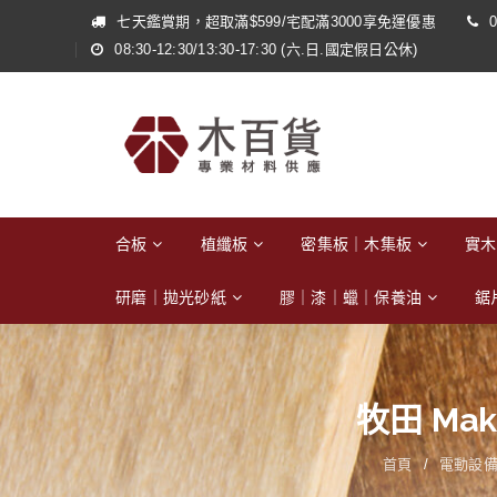
七天鑑賞期，超取滿$599/宅配滿3000享免運優惠
0
08:30-12:30/13:30-17:30 (六.日.國定假日公休)
合板
植纖板
密集板｜木集板
實木
研磨｜拋光砂紙
膠｜漆｜蠟｜保養油
鋸
牧田 Maki
首頁
/
電動設