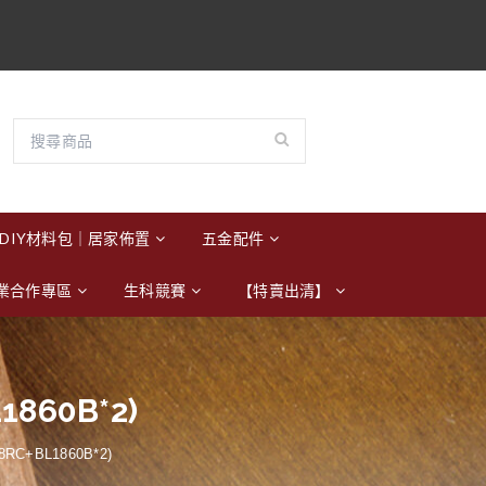
DIY材料包｜居家佈置
五金配件
業合作專區
生科競賽
【特賣出清】
1860B*2)
8RC+BL1860B*2)