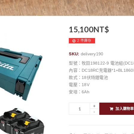
15,100
NT$
2 件庫存
SKU:
delivery190
型號：牧田198122-9 電池組(DC18R
內容：DC18RC充電器*1+BL186
款式：18伏特鋰電池
電壓：18V
安培：6Ah
加入購物車