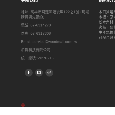
地址: 高雄市阿蓮區港後里122之1號
(現場
木百貨是
購買請先預約)
木板、原
松木角材
電話: 07-6314278
夾板、歐
生產規格
傳真: 07-6317308
可配合政
Email:
service@woodmall.com.tw
栢貨科技有限公司
統一編號:59276215