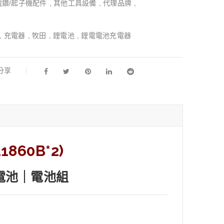
電鑽/起子機配件
,
其他工具設備
,
代理品牌
,
,
充電器
,
牧田
,
鋰電池
,
鋰電電池充電器
l分享
1860B*2)
電池
｜電池組