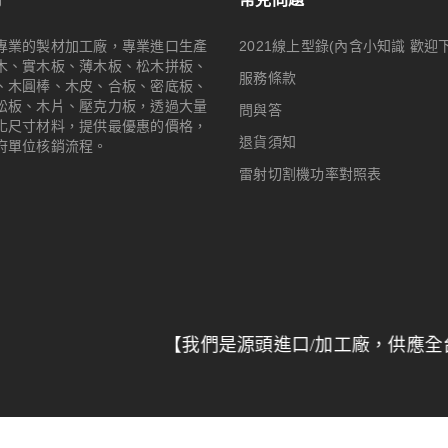
專業的製材加工廠，專業進口生產
2021線上型錄(內含小知識 歡迎
木、實木板、薄木板、松木拼板、
服務條款
、木圓棒、木皮、合板、密底板、
松板、木片、壓克力板，透過大量
問與答
化尺寸材料，提供最優惠的價格，
退貨須知
府單位核銷流程。
雷射切割機功率對照表
【我們是源頭進口/加工廠，供應全台特力屋/建材
© 2024
Woodmall