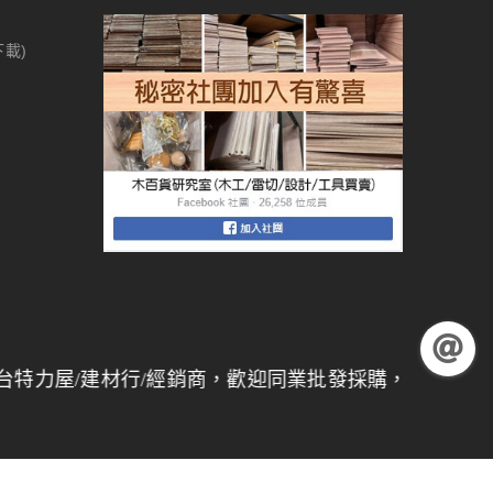
下載)
行/經銷商，歡迎同業批發採購，
量大另有折扣
】 【木百