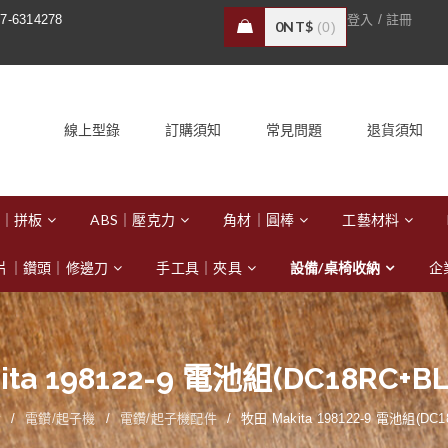
/
7-6314278
登入
註冊
0
NT$
0
線上型錄
訂購須知
常見問題
退貨須知
｜拼板
ABS｜壓克力
角材｜圓棒
工藝材料
片｜鑽頭｜修邊刀
手工具｜夾具
設備/桌椅收納
企
ta 198122-9 電池組(DC18RC+BL
備
/
電鑽/起子機
/
電鑽/起子機配件
/
牧田 Makita 198122-9 電池組(DC1