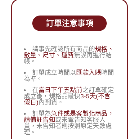
訂單注意事項
請事先確認所有商品的
規格、
數量、尺寸、運費
無誤再進行結
帳。
訂單成立時間以
匯款入賬
時間
為準。
在
當日下午五點前
之訂單確定
成立後，規格品最快
3-5天(不含
假日)
內到貨。
訂單為
急件或是客製化商品，
請備註告知
或來電告知客服人
員，未告知者則按照原定天數處
理。