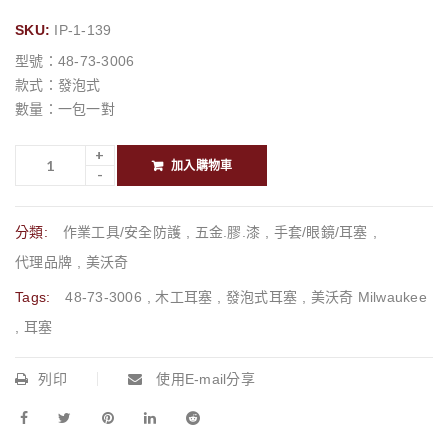
SKU:
IP-1-139
型號：48-73-3006
款式：發泡式
數量：一包一對
加入購物車
分類:
作業工具/安全防護
,
五金.膠.漆
,
手套/眼鏡/耳塞
,
代理品牌
,
美沃奇
Tags:
48-73-3006
,
木工耳塞
,
發泡式耳塞
,
美沃奇 Milwaukee
,
耳塞
列印
使用E-mail分享