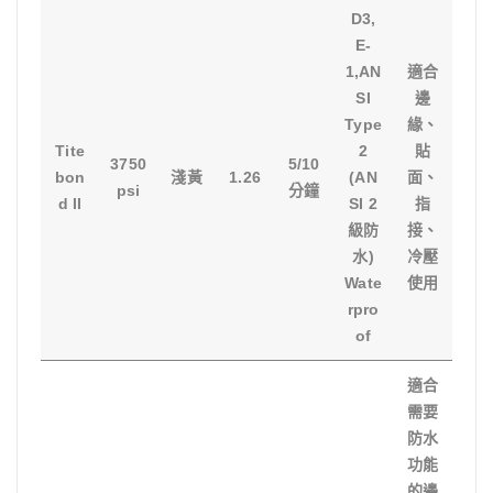
D3,
E-
1,AN
適合
SI
邊
Type
緣、
Tite
2
貼
3750
5/10
bon
淺黃
1.26
(AN
面、
psi
分鐘
d II
SI 2
指
級防
接、
水)
冷壓
Wate
使用
rpro
of
適合
需要
防水
功能
的邊