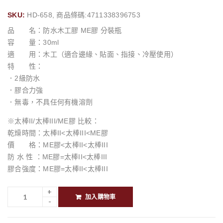
SKU:
HD-658, 商品條碼:4711338396753
品 名：防水木工膠 ME膠 分裝瓶
容 量：30ml
適 用：木工（適合邊緣、貼面、指接、冷壓使用）
特 性：
．2級防水
．膠合力強
．無毒，不具任何有機溶劑
※太棒II/太棒III/ME膠 比較：
乾燥時間：太棒II<太棒III<ME膠
價 格：ME膠<太棒II<太棒III
防 水 性 ：ME膠=太棒II<太棒III
膠合強度：ME膠=太棒II<太棒III
加入購物車