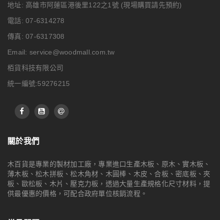
地址: 高雄市阿蓮區港後里122之1號
(現場購買請先預約)
電話: 07-6314278
傳真: 07-6317308
Email:
service@woodmall.com.tw
栢貨科技有限公司
統一編號:59276215
關於我們
木百貨是專業的製材加工廠，專業進口生產木板、原木、實木板、
薄木板、松木拼板、松木角材、木圓棒、木皮、合板、密底板、夾
板、歐松板、木片、壓克力板，透過大量生產規格化尺寸材料，提
供最優惠的價格，可配合政府單位核銷流程。