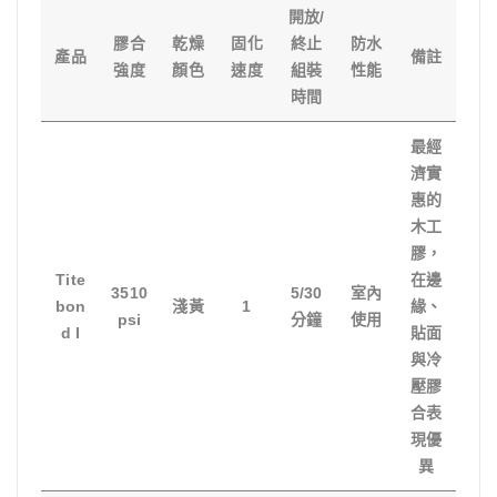
開放/
膠合
乾燥
固化
終止
防水
產品
備註
強度
顏色
速度
組裝
性能
時間
最經
濟實
惠的
木工
膠，
Tite
在邊
3510
5/30
室內
bon
淺黃
1
緣、
psi
分鐘
使用
d I
貼面
與冷
壓膠
合表
現優
異