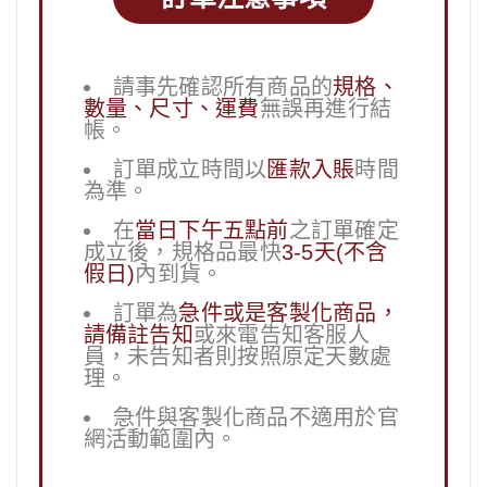
請事先確認所有商品的
規格、
數量、尺寸、運費
無誤再進行結
帳。
訂單成立時間以
匯款入賬
時間
為準。
在
當日下午五點前
之訂單確定
成立後，規格品最快
3-5天(不含
假日)
內到貨。
訂單為
急件或是客製化商品，
請備註告知
或來電告知客服人
員，未告知者則按照原定天數處
理。
急件與客製化商品不適用於官
網活動範圍內。