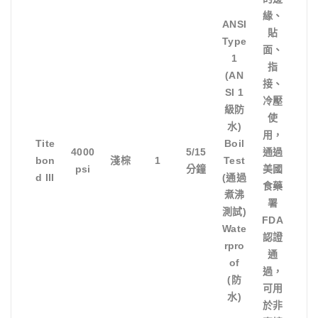
緣、
ANSI
貼
Type
面、
1
指
(AN
接、
SI 1
冷壓
級防
使
水)
用，
Tite
Boil
4000
5/15
通過
bon
淺棕
1
Test
psi
分鐘
美國
d III
(通過
食藥
煮沸
署
測試)
FDA
Wate
認證
rpro
通
of
過，
(防
可用
水)
於非