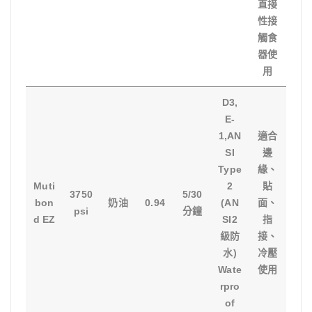
直接
性接
觸食
器使
用
D3,
E-
1,AN
適合
SI
邊
Type
緣、
Muti
2
貼
3750
5/30
bon
奶油
0.94
(AN
面、
psi
分鐘
d EZ
SI2
指
級防
接、
水)
冷壓
Wate
使用
rpro
of