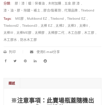
分類:
膠｜漆｜蠟｜保養油
,
木材加購
,
五金.膠.漆
,
漆、油、膠、除鏽、補土
,
膠合/黏著劑
,
代理品牌
,
Titebond
Tags:
ME膠
,
Multibond EZ
,
Titebond
,
Titebond EZ
,
Titebond2
,
Titebond3
,
太棒 EZ
,
太棒2
,
太棒3
,
太棒II
,
太棒III
,
太棒ME膠
,
太棒膠
,
太棒膠二代
,
木工白膠
,
木工膠
,
木工膠水
,
防水木工膠
列印
使用E-mail分享
描述
※注意事項：此賣場瓶蓋隨機出