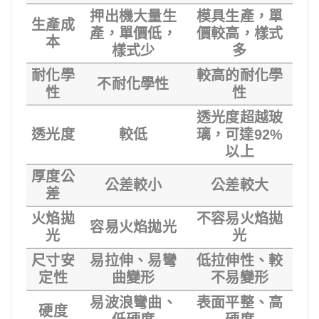
押出機大量生
模具生產，單
生產成
產，單價低，
價較高，樣式
本
樣式少
多
耐化學
較高的耐化學
不耐化學性
性
性
透光度超越玻
透光度
較低
璃，可達92%
以上
厚度公
公差較小
公差較大
差
火焰拋
不容易火焰拋
容易火焰拋光
光
光
尺寸安
易拉伸、易彎
低拉伸性、較
定性
曲變形
不易變形
易波浪彎曲、
表面平整、高
硬度