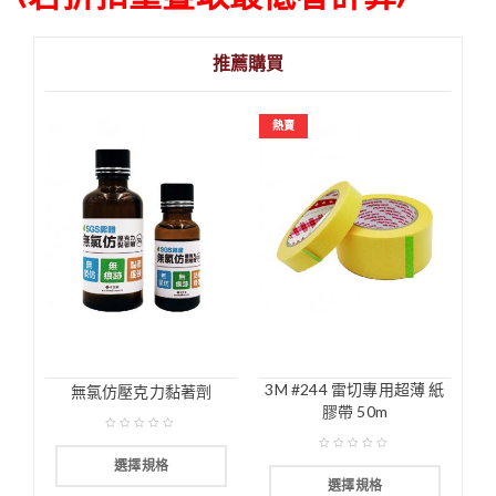
推薦購買
熱賣
3M #244 雷切專用超薄 紙
無氯仿壓克力黏著劑
膠帶 50m
選擇規格
選擇規格