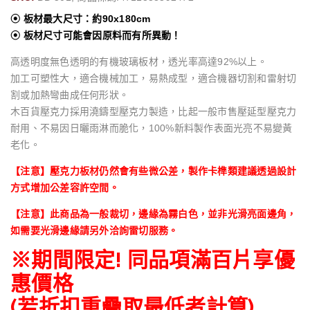
⦿ 板材最大尺寸：約90x180cm
⦿ 板材尺寸可能會因原料而有所異動！
高透明度無色透明的有機玻璃板材，透光率高達92%以上。
加工可塑性大，適合機械加工，易熱成型，適合機器切割和雷射切
割或加熱彎曲成任何形狀。
木百貨壓克力採用澆鑄型壓克力製造，比起一般市售壓延型壓克力
耐用、不易因日曬雨淋而脆化，100%新料製作表面光亮不易變黃
老化。
【注意】壓克力板材仍然會有些微公差，製作卡榫類建議透過設計
方式增加公差容許空間。
【注意】此商品為一般裁切，邊緣為霧白色，並非光滑亮面邊角，
如需要光滑邊緣請另外洽詢雷切服務。
※期間限定! 同品項滿百片享優
惠價格
(若折扣重疊取最低者計算)