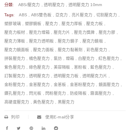
分類:
ABS/壓克力
,
透明壓克力
,
透明壓克力 10mm
Tags:
ABS
,
ABS雙色板
,
亞克力
,
亮片壓克力
,
切割壓克力
,
塑膠玻璃
,
塑膠鏡板
,
壓克力
,
壓克力厚板
,
壓克力板
,
壓克力板材
,
壓克力燈箱
,
壓克力片
,
壓克力獎牌
,
壓克力膠
,
壓克力薄板
,
壓克力透明板
,
壓克力鏡子
,
壓克力鏡板
,
壓克力鏡面板
,
壓克力面板
,
壓克力黏著劑
,
彩色壓克力
,
拼裝壓克力
,
橘色壓克力
,
氯仿
,
燈箱
,
白壓克力
,
紅色壓克力
,
紫色壓克力
,
綠色壓克力
,
美容隔板
,
蔥粉板
,
藍色壓克力
,
訂製壓克力
,
透明壓克力
,
透明壓克力板
,
透明壓克力片
,
金粉壓克力
,
金蔥壓克力
,
金蔥板
,
金蔥粉壓克力
,
鏡面壓克力
,
鑽孔壓克力
,
閃光板
,
閃粉壓克力
,
防疫隔板
,
霧面壓克力
,
高硬度壓克力
,
黃色壓克力
,
黑壓克力
列印
使用E-mail分享