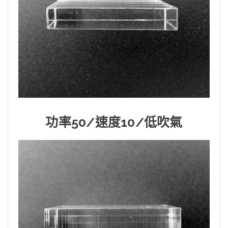
功率50/速度10/低吹氣