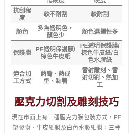
低硬度
硬度
抗刮程
較不耐刮
較耐刮
度
多為透明色，
顏色
顏色選擇性多
顏色少
PE透明保護膜/
PE透明保護膜/
保護膜
棕色牛皮紙/白
棕色牛皮紙
色水膠紙
雷射雕刻、雷
適合加
熱彎、熱成
射切割、熱加
工方式
型、黏著
工
壓克力切割及雕刻技巧
現在市面上有三種壓克力膜包裝方式，PE
塑膠膜、牛皮紙膜及白色水膠紙膜，三種