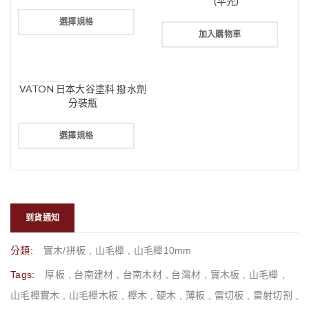
(平光)
選擇規格
加入購物車
VATON 日本大谷塗料 撥水劑
分裝瓶
選擇規格
到貨通知
分類:
實木/拼板
,
山毛櫸
,
山毛櫸10mm
Tags:
厚板
,
台南建材
,
台南木材
,
台灣材
,
實木板
,
山毛櫸
,
山毛櫸實木
,
山毛櫸木板
,
櫸木
,
硬木
,
薄板
,
雷切板
,
雷射切割
,