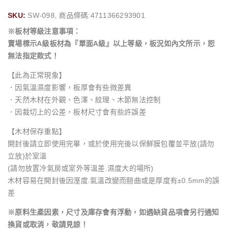
SKU:
SW-098, 商品條碼:4711366293901
※板材等級注意事項：
賣場標示A級板材為『單面A級』以上等級，板況如內文所示，恕
無法指定款式！
【此為正常現象】
．因氣溫濕度影響，板厚會有些微差異
．天然木材在外觀、色澤、紋理、木節無法控制
．因裁切上的公差，板材尺寸會有些許誤差
【木材保存重點】
開封後請立即使用完畢，或於使用完後以保鮮膜包覆並平放(請勿
立放)於室溫
(請勿放置冷氣房或室外等溫差.濕度大的場所)
木材容易在開封後因溼度.氣溫改變而翹曲或是厚度有±0.5mm的誤
差
※原料生產因素，尺寸及庫存會有浮動，如遇缺貨品項會另行通知
換貨或取消，敬請見諒！