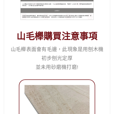
山毛櫸購買注意事項
山毛櫸表面會有毛邊，此現象是用刨木機
初步刨光定厚
並未用砂磨機打磨!