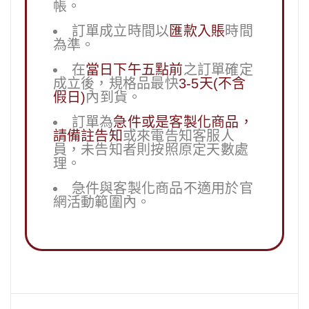
帳。
訂單成立時間以
匯款入賬
時間
為準。
在
當日下午五點前
之訂單確定
成立後，規格品最快
3-5天(不含
假日)
內到貨。
訂單為
急件或是客製化商品，
請備註告知
或來電告知客服人
員，未告知者則按照原定天數處
理。
急件與客製化商品不適用於官
網活動範圍內。