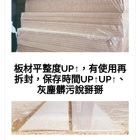
板材平整度UP↑，有使用再
拆封，保存時間UP↑UP↑、
灰塵髒污說掰掰