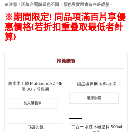
※注意！因每台電腦呈色不同，顏色與實際會有些許誤差。
※期間限定! 同品項滿百片享優
惠價格(若折扣重疊取最低者計
算)
推薦購買
防水木工膠 Multibond EZ ME
線鋸機專用 木料 木塊
膠 30ml 分裝瓶
選擇規格
加入購物車
特價
二合一 水性木器塗料 500ml
日研砂紙