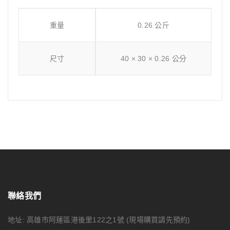
重量
0.26 公斤
尺寸
40 × 30 × 0.26 公分
聯絡我們
地址: 高雄市阿蓮區港後里122之1號
(現場購買請先預約)