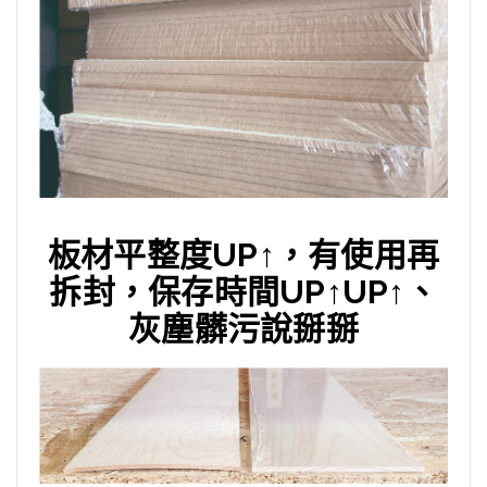
板材平整度UP↑，有使用再
拆封，保存時間UP↑UP↑、
灰塵髒污說掰掰