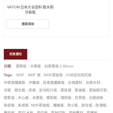
VATON 日本大谷塗料 撥水劑
分裝瓶
選擇規格
到貨通知
分類:
密集板｜木集板
,
白密集板 2.65mm
Tags:
MDF
,
MDF 板
,
MDF密迪板
,
OSB定向刨花板
,
中密度纖維板
,
中纖板
,
低密度纖維板
,
台南建材
,
台南木材
,
合板
,
塑合板
,
夾板
,
定向粒片板
,
密底板
,
密迪板
,
密迪板切割
,
密集板
,
木心板
,
木漿板
,
模型板
,
環保板
,
甘蔗板
,
白密迪板
,
系統板
,
系統板. MDF密迪板
,
纖維板
,
耐火板
,
膠合板
,
防潮板
,
雕刻板
,
雷切 木板
,
雷切板
,
雷射切割
,
雷射雕刻
,
雷雕板
,