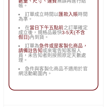
數量、尺寸、運費
無誤再進行結
帳。
訂單成立時間以
匯款入賬
時間
為準。
在
當日下午五點前
之訂單確定
成立後，規格品最快
3-5天(不含
假日)
內到貨。
訂單為
急件或是客製化商品，
請備註告知
或來電告知客服人
員，未告知者則按照原定天數處
理。
急件與客製化商品不適用於官
網活動範圍內。