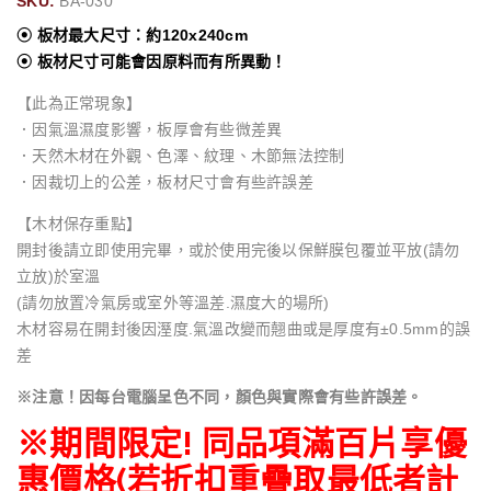
SKU:
BA-030
⦿ 板材最大尺寸：約120x240cm
⦿ 板材尺寸可能會因原料而有所異動！
【此為正常現象】
．因氣溫濕度影響，板厚會有些微差異
．天然木材在外觀、色澤、紋理、木節無法控制
．因裁切上的公差，板材尺寸會有些許誤差
【木材保存重點】
開封後請立即使用完畢，或於使用完後以保鮮膜包覆並平放(請勿
立放)於室溫
(請勿放置冷氣房或室外等溫差.濕度大的場所)
木材容易在開封後因溼度.氣溫改變而翹曲或是厚度有±0.5mm的誤
差
※注意！因每台電腦呈色不同，顏色與實際會有些許誤差。
※期間限定! 同品項滿百片享優
惠價格(若折扣重疊取最低者計