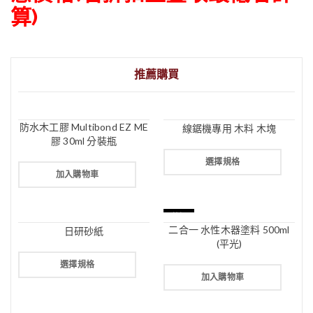
算)
推薦購買
防水木工膠 Multibond EZ ME
線鋸機專用 木料 木塊
膠 30ml 分裝瓶
選擇規格
加入購物車
特價
二合一 水性木器塗料 500ml
日研砂紙
(平光)
選擇規格
加入購物車