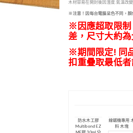
木材容易在開封後因溼度.氣溫改變
※注意！因每台電腦呈色不同，顏
※
因應超取限制，
差，尺寸大約為30
※期間限定! 
扣重疊取最低者
防水木工膠
線鋸機專用 
Multibond EZ
料 木塊
ME膠 30ml 分