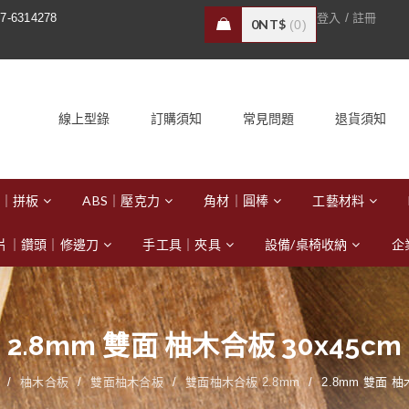
/
7-6314278
登入
註冊
0
NT$
0
線上型錄
訂購須知
常見問題
退貨須知
｜拼板
ABS｜壓克力
角材｜圓棒
工藝材料
片｜鑽頭｜修邊刀
手工具｜夾具
設備/桌椅收納
企
2.8mm 雙面 柚木合板 30x45cm
/
柚木合板
/
雙面柚木合板
/
雙面柚木合板 2.8mm
/
2.8mm 雙面 柚