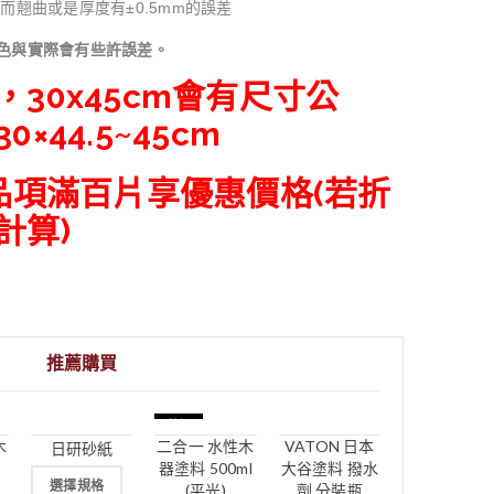
而翹曲或是厚度有±0.5mm的誤差
色與實際會有些許誤差。
30x45cm會有尺寸公
×44.5~45cm
同品項滿百片享優惠價格(若折
計算)
推薦購買
特價
木
二合一 水性木
VATON 日本
日研砂紙
器塗料 500ml
大谷塗料 撥水
選擇規格
(平光)
劑 分裝瓶