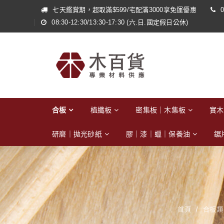
七天鑑賞期，超取滿$599/宅配滿3000享免運優惠
0
08:30-12:30/13:30-17:30 (六.日.國定假日公休)
合板
植纖板
密集板｜木集板
實木
研磨｜拋光砂紙
膠｜漆｜蠟｜保養油
鋸
首頁
/
合板類