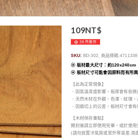
109
NT$
36 件庫存
SKU:
BD-302, 商品條碼:4711338
⦿ 板材最大尺寸：約120x240cm
⦿ 板材尺寸可能會因原料而有所
【此為正常現象】
．因氣溫濕度影響，板厚會有些微
．天然木材在外觀、色澤、紋理、
．因裁切上的公差，板材尺寸會有
【木材保存重點】
開封後請立即使用完畢，或於使用
(請勿放置冷氣房或室外等溫差.濕