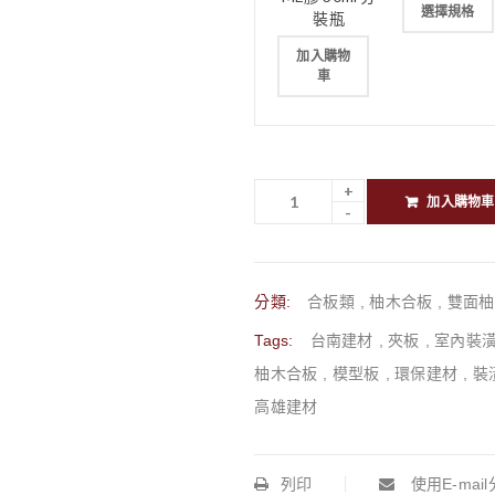
選擇規格
裝瓶
加入購物
車
加入購物車
分類:
合板類
,
柚木合板
,
雙面柚
Tags:
台南建材
,
夾板
,
室內裝
柚木合板
,
模型板
,
環保建材
,
裝
高雄建材
列印
使用E-mai