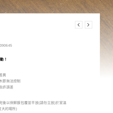
390645
異動！
差異
木節無法控制
些許誤差
完後以保鮮膜包覆並平放(請勿立放)於室溫
度大的場所)