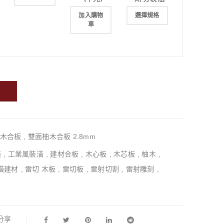
加入購物
選擇規格
車
木合板
,
雙面柚木合板 2.8mm
潢
,
工業風裝潢
,
建材合板
,
木心板
,
木芯板
,
柚木
,
潢建材
,
雷切 木板
,
雷切板
,
雷射切割
,
雷射雕刻
,
l分享