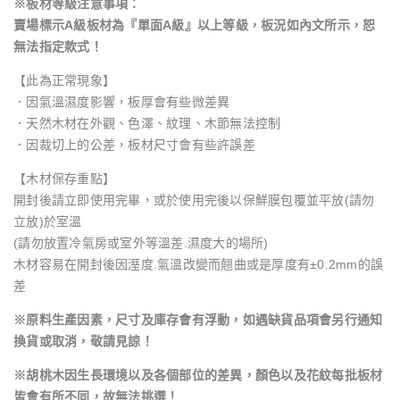
※板材等級注意事項：
賣場標示A級板材為『單面A級』以上等級，板況如內文所示，恕
無法指定款式！
【此為正常現象】
．因氣溫濕度影響，板厚會有些微差異
．天然木材在外觀、色澤、紋理、木節無法控制
．因裁切上的公差，板材尺寸會有些許誤差
【木材保存重點】
開封後請立即使用完畢，或於使用完後以保鮮膜包覆並平放(請勿
立放)於室溫
(請勿放置冷氣房或室外等溫差.濕度大的場所)
木材容易在開封後因溼度.氣溫改變而翹曲或是厚度有±0.2mm的誤
差
※原料生產因素，尺寸及庫存會有浮動，如遇缺貨品項會另行通知
換貨或取消，敬請見諒！
※胡桃木因生長環境以及各個部位的差異，顏色以及花紋每批板材
皆會有所不同，故無法挑選！