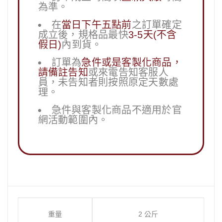
為準。
在
當日下午五點前
之訂單確定
成立後，規格品最快
3-5天(不含
假日)
內到貨。
訂單為
急件或是客製化商品，
請備註告知
或來電告知客服人
員，未告知者則按照原定天數處
理。
急件與客製化商品不適用於官
網活動範圍內。
重量
2 公斤