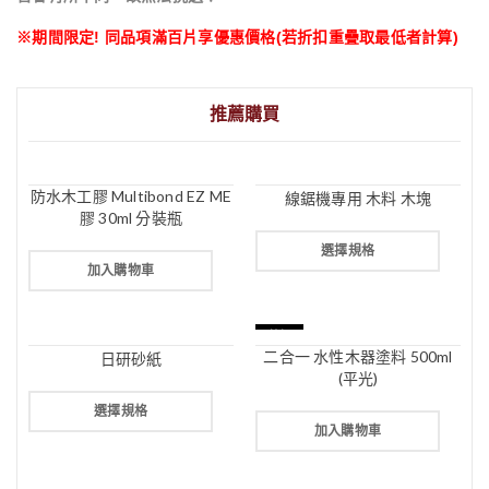
※期間限定! 同品項滿百片享優惠價格(若折扣重疊取最低者計算)
推薦購買
防水木工膠 Multibond EZ ME
線鋸機專用 木料 木塊
膠 30ml 分裝瓶
選擇規格
加入購物車
特價
二合一 水性木器塗料 500ml
日研砂紙
(平光)
選擇規格
加入購物車