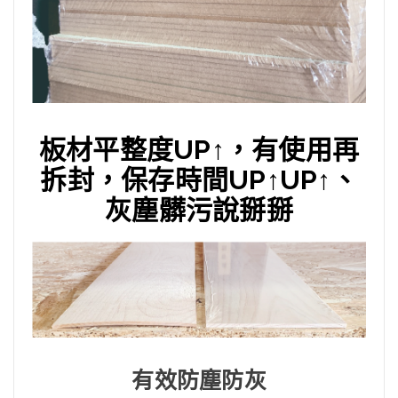
板材平整度UP↑，有使用再
拆封，保存時間UP↑UP↑、
灰塵髒污說掰掰
有效防塵防灰