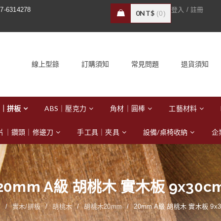
/
7-6314278
登入
註冊
0
NT$
0
線上型錄
訂購須知
常見問題
退貨須知
｜拼板
ABS｜壓克力
角材｜圓棒
工藝材料
片｜鑽頭｜修邊刀
手工具｜夾具
設備/桌椅收納
企
20mm A級 胡桃木 實木板 9x30c
頁
/
實木/拼板
/
胡桃木
/
胡桃木20mm
/
20mm A級 胡桃木 實木板 9x3