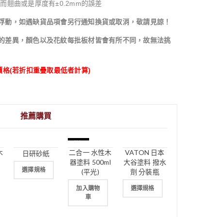
而翹曲或是厚度有±0.2mm的誤差
浮動，如遇缺貨品項會另行通知換貨或取消，敬請見諒！
的差異，顏色以及花紋每批板材皆會有所不同，故無法挑
價格(若折扣重疊取最低者計算)
推薦購買
特價
木
二合一 水性木
VATON 日本
日研砂紙
器塗料 500ml
大谷塗料 撥水
選擇規格
(平光)
劑 分裝瓶
加入購物
選擇規格
車