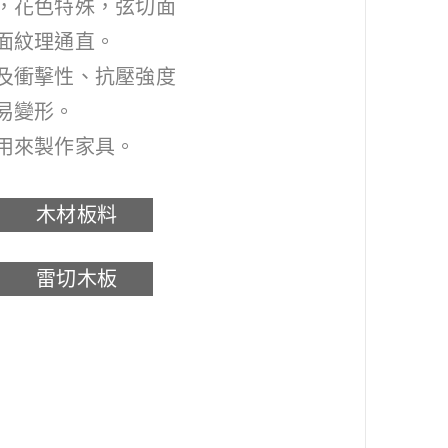
，花色特殊，弦切面
面紋理通直。
及衝擊性、抗壓強度
易變形。
用來製作家具。
木材板料
雷切木板