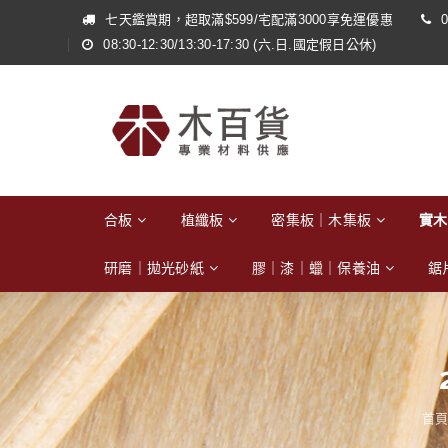
七天鑑賞期，超取滿$599/宅配滿3000享免運優惠
0
08:30-12:30/13:30-17:30 (六.日.國定假日公休)
合板
植纖板
密集板｜木集板
實木
研磨｜拋光砂紙
膠｜漆｜蠟｜保養油
鋸
首