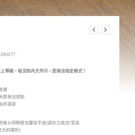
293277
以上等級，板況如內文所示，恕無法指定款式！
差異
木節無法控制
些許誤差
完後以保鮮膜包覆並平放(請勿立放)於室溫
度大的場所)