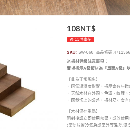
108
NT$
11 件庫存
SKU:
SW-068, 商品條碼:4711366
※板材等級注意事項：
賣場標示A級板材為『單面A級』
【此為正常現象】
．因氣溫濕度影響，板厚會有些微
．天然木材在外觀、色澤、紋理、
．因裁切上的公差，板材尺寸會有
【木材保存重點】
開封後請立即使用完畢，或於使用
(請勿放置冷氣房或室外等溫差.濕