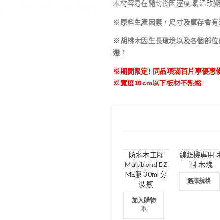
木材容易在開封後因溼度.氣溫改變
※原料生產因素，尺寸及庫存會有
※胡桃木因生長環境以及各個部位
選！
※期間限定! 同品項滿百片享優惠
※寬度10cm以下板材不熱縮
防水木工膠
線鋸機專用 
Multibond EZ
料 木塊
ME膠 30ml 分
選擇規格
裝瓶
加入購物
車