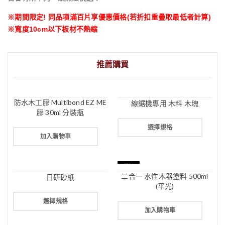
※期間限定! 同品項滿百片享優惠價格(若折扣重疊取最低者計算)
※寬度10cm以下板材不熱縮
推薦購買
防水木工膠 Multibond EZ ME
線鋸機專用 木料 木塊
膠 30ml 分裝瓶
選擇規格
加入購物車
特價
二合一 水性木器塗料 500ml
日研砂紙
(平光)
選擇規格
加入購物車