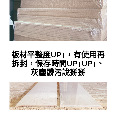
板材平整度UP↑，有使用再
拆封，保存時間UP↑UP↑、
灰塵髒污說掰掰