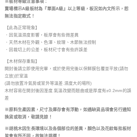
※板材等級注意事項：
賣場標示A級板材為『單面A級』以上等級，板況如內文所示，恕
無法指定款式！
【此為正常現象】
．因氣溫濕度影響，板厚會有些微差異
．天然木材在外觀、色澤、紋理、木節無法控制
．因裁切上的公差，板材尺寸會有些許誤差
【木材保存重點】
開封後請立即使用完畢，或於使用完後以保鮮膜包覆並平放(請勿
立放)於室溫
(請勿放置冷氣房或室外等溫差.濕度大的場所)
木材容易在開封後因溼度.氣溫改變而翹曲或是厚度有±0.2mm的誤
差
※原料生產因素，尺寸及庫存會有浮動，如遇缺貨品項會另行通知
換貨或取消，敬請見諒！
※胡桃木因生長環境以及各個部位的差異，顏色以及花紋每批板材
皆會有所不同，故無法挑選！