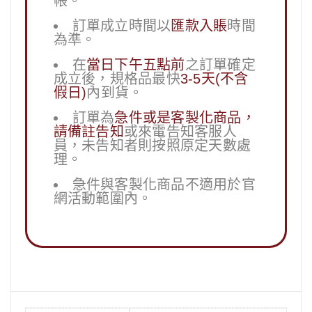
帳。
訂單成立時間以
匯款入賬
時間
為準。
在
當日下午五點前
之訂單確定
成立後，規格品最快
3-5天(不含
假日)
內到貨。
訂單為
急件或是客製化商品，
請備註告知
或來電告知客服人
員，未告知者則按照原定天數處
理。
急件與客製化商品不適用於官
網活動範圍內。