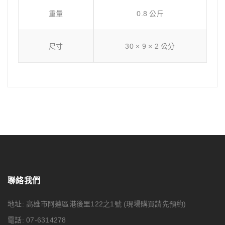
重量
0.8 公斤
尺寸
30 × 9 × 2 公分
聯絡我們
地址: 高雄市阿蓮區港後里122之1號
(現場購買請先預約)
電話: 07-6314278