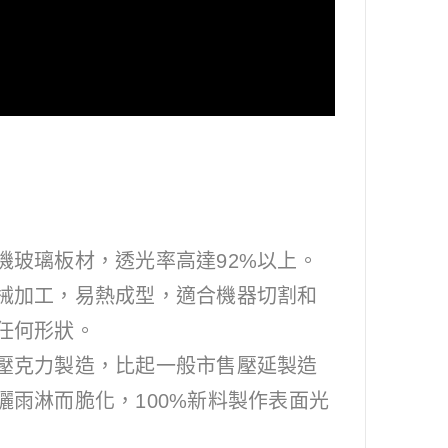
機玻璃板材，透光率高達92%以上。
械加工，易熱成型，適合機器切割和
任何形狀。
壓克力製造，比起一般市售壓延製造
曬雨淋而脆化，100%新料製作表面光