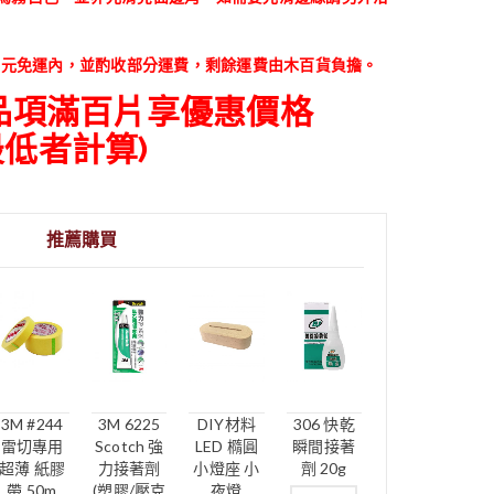
0元免運內，
並酌收部分運費，剩餘運費由木百貨負擔。
同品項滿百片享優惠價格
低者計算)
推薦購買
3M #244
3M 6225
DIY材料
306 快乾
雷切專用
Scotch 強
LED 橢圓
瞬間接著
超薄 紙膠
力接著劑
小燈座 小
劑 20g
帶 50m
(塑膠/壓克
夜燈