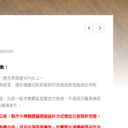
392359
異動！
，透光率高達92%以上。
熱成型，適合機器切割和雷射切割或加熱彎曲成任何形
造，比起一般市售壓延型壓克力耐用、不易因日曬雨淋而
易變黃老化。
公差，製作卡榫類建議透過設計方式增加公差容許空間。
為霧白色，並非光滑亮面邊角，如需要光滑邊緣請另外洽