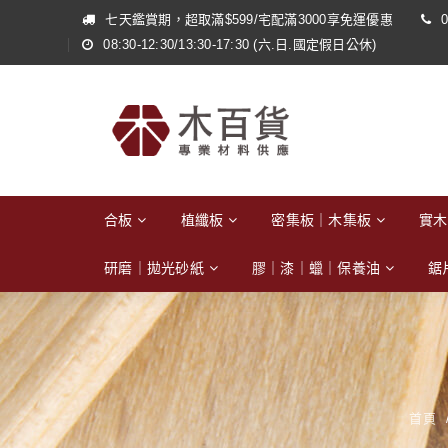
七天鑑賞期，超取滿$599/宅配滿3000享免運優惠
0
08:30-12:30/13:30-17:30 (六.日.國定假日公休)
合板
植纖板
密集板｜木集板
實木
研磨｜拋光砂紙
膠｜漆｜蠟｜保養油
鋸
首頁