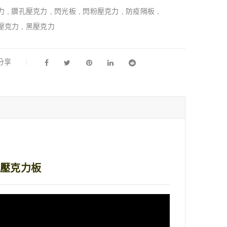
力
,
鑽孔壓克力
,
閃光板
,
閃粉壓克力
,
防疫隔板
,
壓克力
,
黑壓克力
l分享
| 壓克力板