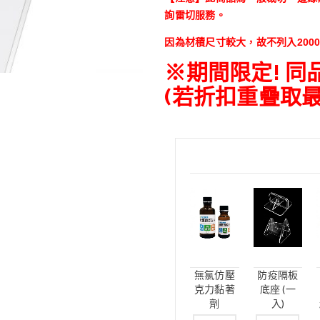
詢雷切服務。
因為材積尺寸較大，故不列入200
※期間限定! 
(若折扣重疊取最
無氯仿壓
防疫隔板
克力黏著
底座 (一
劑
入)