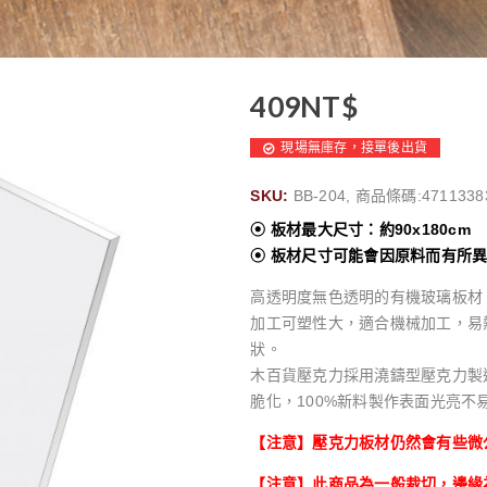
409
NT$
現場無庫存，接單後出貨
SKU:
BB-204, 商品條碼:4711338
⦿ 板材最大尺寸：約90x180cm
⦿ 板材尺寸可能會因原料而有所
高透明度無色透明的有機玻璃板材
加工可塑性大，適合機械加工，易
狀。
木百貨壓克力採用澆鑄型壓克力製
脆化，100%新料製作表面光亮不
【注意】壓克力板材仍然會有些微
【注意】此商品為一般裁切，邊緣