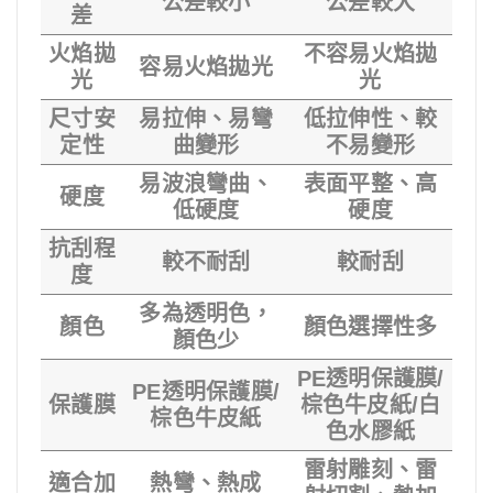
公差較小
公差較大
差
火焰拋
不容易火焰拋
容易火焰拋光
光
光
尺寸安
易拉伸、易彎
低拉伸性、較
定性
曲變形
不易變形
易波浪彎曲、
表面平整、高
硬度
低硬度
硬度
抗刮程
較不耐刮
較耐刮
度
多為透明色，
顏色
顏色選擇性多
顏色少
PE透明保護膜/
PE透明保護膜/
保護膜
棕色牛皮紙/白
棕色牛皮紙
色水膠紙
雷射雕刻、雷
適合加
熱彎、熱成