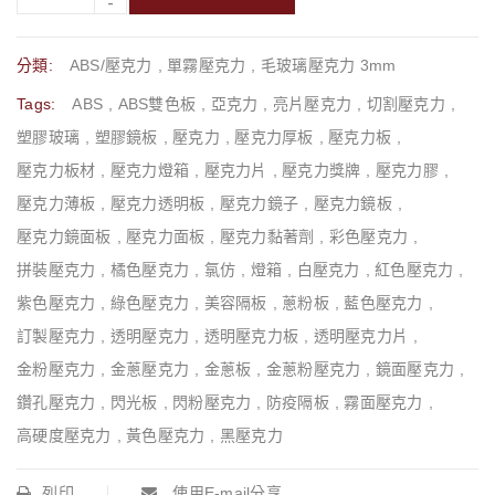
分類:
ABS/壓克力
,
單霧壓克力
,
毛玻璃壓克力 3mm
Tags:
ABS
,
ABS雙色板
,
亞克力
,
亮片壓克力
,
切割壓克力
,
塑膠玻璃
,
塑膠鏡板
,
壓克力
,
壓克力厚板
,
壓克力板
,
壓克力板材
,
壓克力燈箱
,
壓克力片
,
壓克力獎牌
,
壓克力膠
,
壓克力薄板
,
壓克力透明板
,
壓克力鏡子
,
壓克力鏡板
,
壓克力鏡面板
,
壓克力面板
,
壓克力黏著劑
,
彩色壓克力
,
拼裝壓克力
,
橘色壓克力
,
氯仿
,
燈箱
,
白壓克力
,
紅色壓克力
,
紫色壓克力
,
綠色壓克力
,
美容隔板
,
蔥粉板
,
藍色壓克力
,
訂製壓克力
,
透明壓克力
,
透明壓克力板
,
透明壓克力片
,
金粉壓克力
,
金蔥壓克力
,
金蔥板
,
金蔥粉壓克力
,
鏡面壓克力
,
鑽孔壓克力
,
閃光板
,
閃粉壓克力
,
防疫隔板
,
霧面壓克力
,
高硬度壓克力
,
黃色壓克力
,
黑壓克力
列印
使用E-mail分享