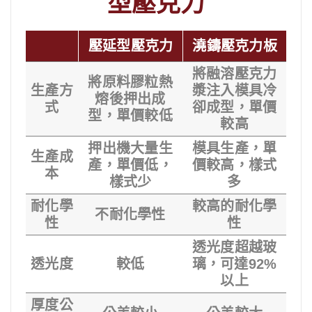
型壓克力
壓延型壓克力
澆鑄壓克力板
將融溶壓克力
將原料膠粒熱
生產方
漿注入模具冷
熔後押出成
式
卻成型，單價
型，單價較低
較高
押出機大量生
模具生產，單
生產成
產，單價低，
價較高，樣式
本
樣式少
多
耐化學
較高的耐化學
不耐化學性
性
性
透光度超越玻
透光度
較低
璃，可達92%
以上
厚度公