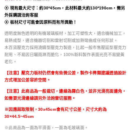
⦿ 現有最大尺寸：約30*45cm，此材料最大約130*190cm，需另
外採購請洽詢客服
⦿ 板材尺寸可能會因原料而有所異動！
透明度無色透明的有機玻璃板材，加工可塑性大，適合機械加工，
易熱成型，適合機器切割和雷射切割或加熱彎曲成任何形狀。
木百貨壓克力採用澆鑄型壓克力製造，比起一般市售壓延型壓克力
耐用、不易因日曬雨淋而脆化，100%新料製作表面光亮不易變黃
老化。
【注意】壓克力板材仍然會有些微公差，製作卡榫類建議透過設計
方式增加公差容許空間。
【注意】此商品為一般裁切，邊緣為霧白色，並非光滑亮面邊角，
如需要光滑邊緣請另外洽詢雷切服務。
※因應超取限制，30x45cm會有尺寸公差，尺寸大約為
30×44.5~45cm
※此商品為一面為平滑面，一面為毛玻璃面。