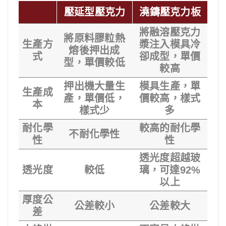
壓延型壓克力
澆鑄壓克力板
將融溶壓克力
將原料膠粒熱
生產方
漿注入模具冷
熔後押出成
式
卻成型，單價
型，單價較低
較高
押出機大量生
模具生產，單
生產成
產，單價低，
價較高，樣式
本
樣式少
多
耐化學
較高的耐化學
不耐化學性
性
性
透光度超越玻
透光度
較低
璃，可達92%
以上
厚度公
公差較小
公差較大
差