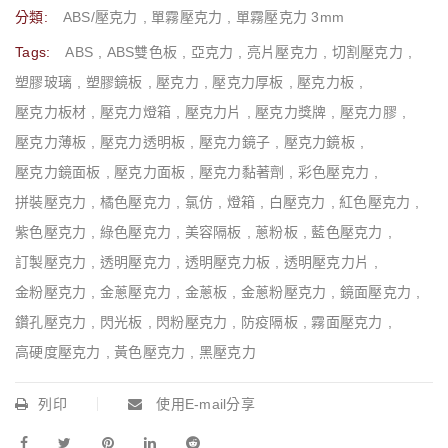
分類:
ABS/壓克力
,
單霧壓克力
,
單霧壓克力 3mm
Tags:
ABS
,
ABS雙色板
,
亞克力
,
亮片壓克力
,
切割壓克力
,
塑膠玻璃
,
塑膠鏡板
,
壓克力
,
壓克力厚板
,
壓克力板
,
壓克力板材
,
壓克力燈箱
,
壓克力片
,
壓克力獎牌
,
壓克力膠
,
壓克力薄板
,
壓克力透明板
,
壓克力鏡子
,
壓克力鏡板
,
壓克力鏡面板
,
壓克力面板
,
壓克力黏著劑
,
彩色壓克力
,
拼裝壓克力
,
橘色壓克力
,
氯仿
,
燈箱
,
白壓克力
,
紅色壓克力
,
紫色壓克力
,
綠色壓克力
,
美容隔板
,
蔥粉板
,
藍色壓克力
,
訂製壓克力
,
透明壓克力
,
透明壓克力板
,
透明壓克力片
,
金粉壓克力
,
金蔥壓克力
,
金蔥板
,
金蔥粉壓克力
,
鏡面壓克力
,
鑽孔壓克力
,
閃光板
,
閃粉壓克力
,
防疫隔板
,
霧面壓克力
,
高硬度壓克力
,
黃色壓克力
,
黑壓克力
列印
使用E-mail分享