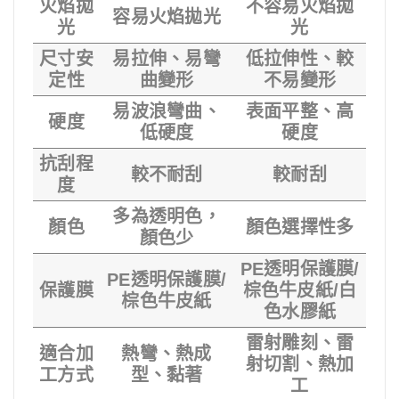
火焰拋
不容易火焰拋
容易火焰拋光
光
光
尺寸安
易拉伸、易彎
低拉伸性、較
定性
曲變形
不易變形
易波浪彎曲、
表面平整、高
硬度
低硬度
硬度
抗刮程
較不耐刮
較耐刮
度
多為透明色，
顏色
顏色選擇性多
顏色少
PE透明保護膜/
PE透明保護膜/
保護膜
棕色牛皮紙/白
棕色牛皮紙
色水膠紙
雷射雕刻、雷
適合加
熱彎、熱成
射切割、熱加
工方式
型、黏著
工