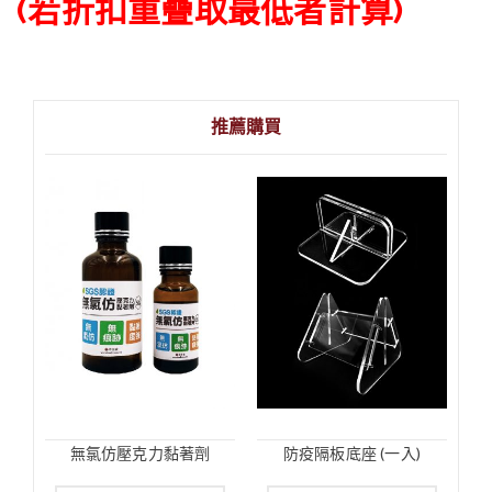
(若折扣重疊取最低者計算)
推薦購買
無氯仿壓克力黏著劑
防疫隔板底座 (一入)