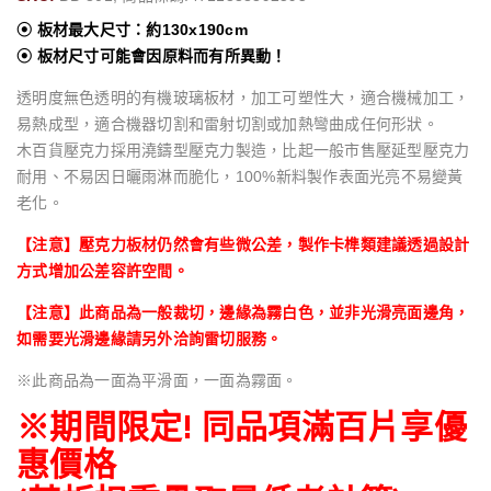
⦿ 板材最大尺寸：約130x190cm
⦿ 板材尺寸可能會因原料而有所異動！
透明度無色透明的有機玻璃板材，加工可塑性大，適合機械加工，
易熱成型，適合機器切割和雷射切割或加熱彎曲成任何形狀。
木百貨壓克力採用澆鑄型壓克力製造，比起一般市售壓延型壓克力
耐用、不易因日曬雨淋而脆化，100%新料製作表面光亮不易變黃
老化。
【注意】壓克力板材仍然會有些微公差，製作卡榫類建議透過設計
方式增加公差容許空間。
【注意】此商品為一般裁切，邊緣為霧白色，並非光滑亮面邊角，
如需要光滑邊緣請另外洽詢雷切服務。
※此商品為一面為平滑面，一面為霧面。
※期間限定! 同品項滿百片享優
惠價格