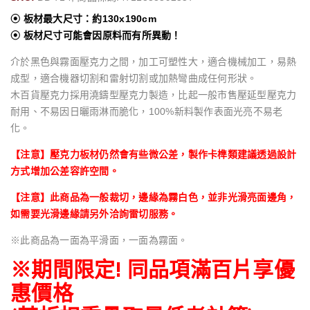
⦿ 板材最大尺寸：約130x190cm
⦿ 板材尺寸可能會因原料而有所異動！
介於黑色與霧面壓克力之間，加工可塑性大，適合機械加工，易熱
成型，適合機器切割和雷射切割或加熱彎曲成任何形狀。
木百貨壓克力採用澆鑄型壓克力製造，比起一般市售壓延型壓克力
耐用、不易因日曬雨淋而脆化，100%新料製作表面光亮不易老
化。
【注意】壓克力板材仍然會有些微公差，製作卡榫類建議透過設計
方式增加公差容許空間。
【注意】此商品為一般裁切，邊緣為霧白色，並非光滑亮面邊角，
如需要光滑邊緣請另外洽詢雷切服務。
※此商品為一面為平滑面，一面為霧面。
※期間限定! 同品項滿百片享優
惠價格