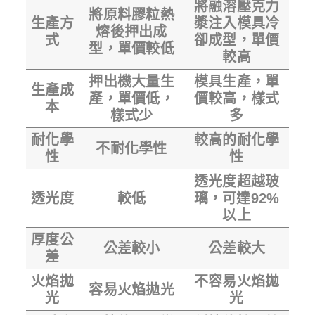
將融溶壓克力
將原料膠粒熱
生產方
漿注入模具冷
熔後押出成
式
卻成型，單價
型，單價較低
較高
押出機大量生
模具生產，單
生產成
產，單價低，
價較高，樣式
本
樣式少
多
耐化學
較高的耐化學
不耐化學性
性
性
透光度超越玻
透光度
較低
璃，可達92%
以上
厚度公
公差較小
公差較大
差
火焰拋
不容易火焰拋
容易火焰拋光
光
光