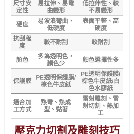
尺寸安
易拉伸、易彎
低拉伸性、較
定性
曲變形
不易變形
易波浪彎曲、
表面平整、高
硬度
低硬度
硬度
抗刮程
較不耐刮
較耐刮
度
多為透明色，
顏色
顏色選擇性多
顏色少
PE透明保護膜/
PE透明保護膜/
保護膜
棕色牛皮紙/白
棕色牛皮紙
色水膠紙
雷射雕刻、雷
適合加
熱彎、熱成
射切割、熱加
工方式
型、黏著
工
壓克力切割及雕刻技巧