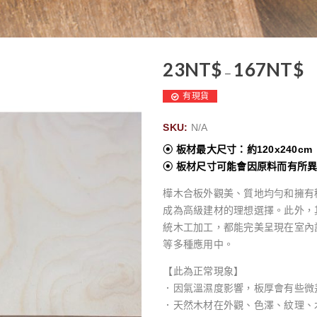
23
NT$
167
NT$
–
有現貨
SKU:
N/A
⦿ 板材最大尺寸：約120x240cm
⦿ 板材尺寸可能會因原料而有所
樺木合板外觀美、質地均勻和擁有
成為高級建材的理想選擇。此外，其
統木工加工，都能完美呈現在室內
等多種應用中。
【此為正常現象】
．因氣溫濕度影響，板厚會有些微
．天然木材在外觀、色澤、紋理、