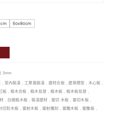
0cm
60x80cm
 3mm
板
,
室內裝潢
,
工業風裝潢
,
建材合板
,
建築模型
,
木心板
,
芯板
,
椴木合板
,
椴木批發
,
椴木板
,
椴木板批發
,
材
,
白俄椴木板
,
裝潢建材
,
雷切 木板
,
雷切木板
,
射切割木板
,
雷射木板
,
雷射雕刻
,
雷雕木板
,
雷雕板
,