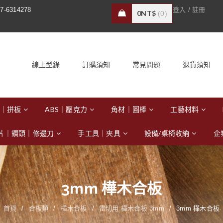
/
7-6314278
登入
註冊
0
NT$
0
線上型錄
訂購須知
常見問題
退貨須知
｜拼板
ABS｜壓克力
角材｜圓棒
工藝材料
片｜鑽頭｜修邊刀
手工具｜夾具
設備/桌椅收納
企
3mm 樺木合板
首頁
/
合板類
/
樺木合板
/
雷切用 樺木合板 3mm
/
3mm 樺木合板