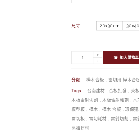
尺寸
20x30cm
30x4
加入購物車
分類:
樺木合板
,
雷切用 樺木合板
Tags:
台南建材
,
合板批發
,
夾
木板雷射切割‎
,
木板雷射雕刻
,
木
模型板
,
樺木
,
樺木 合板
,
環保建
雷切板
,
雷切耗材
,
雷射切割
,
雷
高雄建材