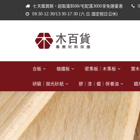
七天鑑賞期，超取滿$599/宅配滿3000享免運優惠
0
08:30-12:30/13:30-17:30 (六.日.國定假日公休)
合板
植纖板
密集板｜木集板
實木
研磨｜拋光砂紙
膠｜漆｜蠟｜保養油
鋸