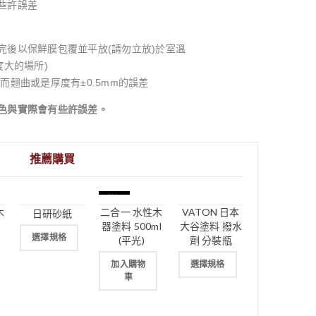
些許誤差
完後以保鮮膜包覆並平放(請勿立放)於室溫
度大的場所)
而翹曲或是厚度有±0.5mm的誤差
色與實際會有些許誤差。
推薦購買
特價
木
二合一 水性木
VATON 日本
日研砂紙
器塗料 500ml
大谷塗料 撥水
選擇規格
(平光)
劑 分裝瓶
加入購物
選擇規格
車