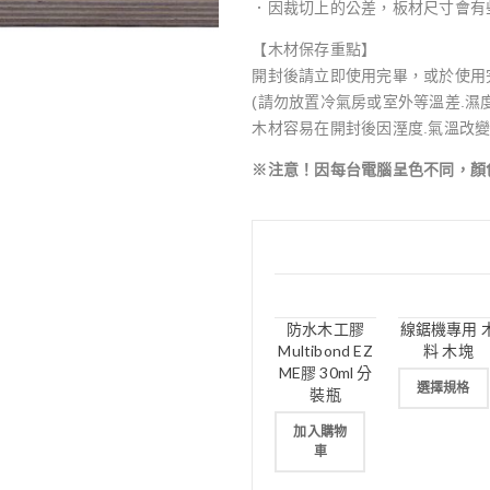
．因裁切上的公差，板材尺寸會有
【木材保存重點】
開封後請立即使用完畢，或於使用
(請勿放置冷氣房或室外等溫差.濕
木材容易在開封後因溼度.氣溫改變
※注意！因每台電腦呈色不同，顏
防水木工膠
線鋸機專用 
Multibond EZ
料 木塊
ME膠 30ml 分
選擇規格
裝瓶
加入購物
車