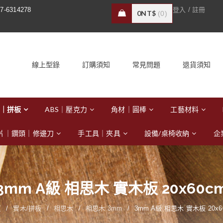
/
7-6314278
登入
註冊
0
NT$
0
線上型錄
訂購須知
常見問題
退貨須知
｜拼板
ABS｜壓克力
角材｜圓棒
工藝材料
片｜鑽頭｜修邊刀
手工具｜夾具
設備/桌椅收納
企
3mm A級 相思木 實木板 20x60c
頁
/
實木/拼板
/
相思木
/
相思木 3mm
/
3mm A級 相思木 實木板 20x6