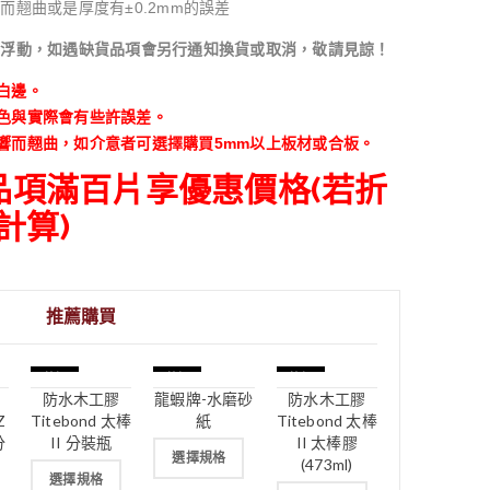
而翹曲或是厚度有±0.2mm的誤差
有浮動，如遇缺貨品項會另行通知換貨或取消，敬請見諒！
白邊。
色與實際會有些許誤差。
響而翹曲，如介意者可選擇購買5mm以上板材或合板。
同品項滿百片享優惠價格(若折
計算)
推薦購買
特價
特價
特價
防水木工膠
龍蝦牌-水磨砂
防水木工膠
Z
Titebond 太棒
紙
Titebond 太棒
分
II 分裝瓶
II 太棒膠
選擇規格
(473ml)
選擇規格