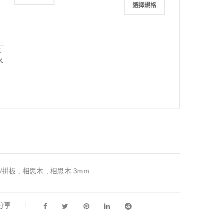
選擇規格
本
水
/拼板
,
相思木
,
相思木 3mm
l分享