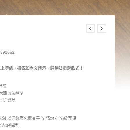
392052
以上等級，板況如內文所示，恕無法指定款式！
差異
木節無法控制
些許誤差
完後以保鮮膜包覆並平放(請勿立放)於室溫
度大的場所)