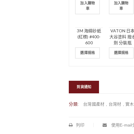
加入購物
加入購物
車
車
3M 海綿砂紙
VATON 日
(紅標) #400-
大谷塗料 撥
600
劑 分裝瓶
選擇規格
選擇規格
到貨通知
分類:
台灣國產材
,
台灣材
,
實木
列印
使用E-mai