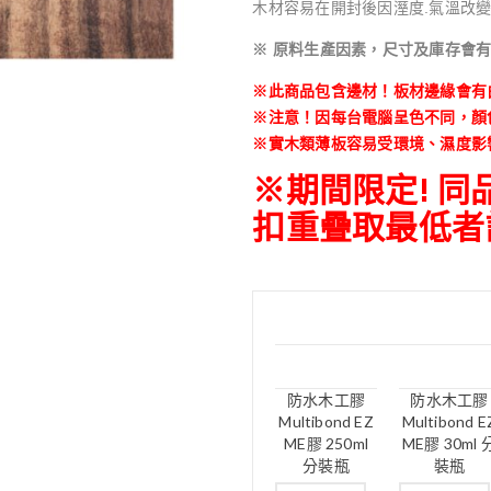
木材容易在開封後因溼度.氣溫改變
※ 原料生產因素，尺寸及庫存會
※此商品包含邊材！板材邊緣會有
※注意！因每台電腦呈色不同，顏
※實木類薄板容易受環境、濕度影
※期間限定! 
扣重疊取最低者
防水木工膠
防水木工膠
Multibond EZ
Multibond E
ME膠 250ml
ME膠 30ml 
分裝瓶
裝瓶