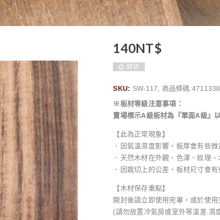
140
NT$
缺貨
SKU:
SW-117, 商品條碼:4711338
※板材等級注意事項：
賣場標示A級板材為『單面A級』
【此為正常現象】
．因氣溫濕度影響，板厚會有些微
．天然木材在外觀、色澤、紋理、
．因裁切上的公差，板材尺寸會有
【木材保存重點】
開封後請立即使用完畢，或於使用
(請勿放置冷氣房或室外等溫差.濕