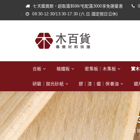
七天鑑賞期，超取滿$599/宅配滿3000享免運優惠
0
08:30-12:30/13:30-17:30 (六.日.國定假日公休)
合板
植纖板
密集板｜木集板
實木
研磨｜拋光砂紙
膠｜漆｜蠟｜保養油
鋸
首