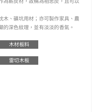
作為薪炭材，故稱為相思炭，且可以
枕木、礦坑用材；亦可製作家具、農
顯的深色紋理，並有淡淡的香氣。
木材板料
雷切木板