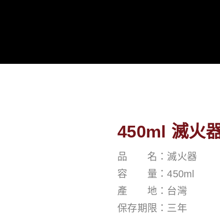
450ml 滅火
品 名：滅火器
容 量：450ml
產 地：台灣
保存期限：三年