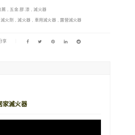
推薦
,
五金.膠.漆
,
滅火器
,
滅火劑
,
滅火器
,
車用滅火器
,
露營滅火器
l分享
居家滅火器