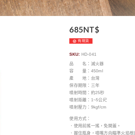
685
NT$
有現貨
SKU:
HD-041
品 名：滅火器
容 量：450ml
產 地：台灣
保存期限：三年
噴射時間：約25秒
噴射距離：1~5公尺
噴射壓力：9kgf/cm
使用方式：
．使用前搖一搖，免開蓋。
．握住瓶身，噴嘴方向瞄準火焰根