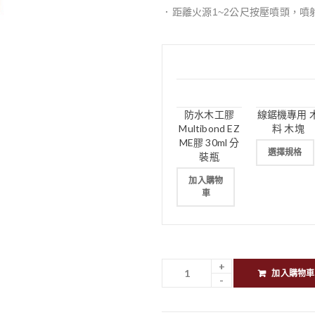
．距離火源1~2公尺按壓噴頭，噴
防水木工膠
線鋸機專用 
Multibond EZ
料 木塊
ME膠 30ml 分
選擇規格
裝瓶
加入購物
車
加入購物車