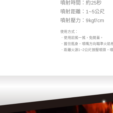
噴射時間：約25秒
噴射距離：1~5公尺
噴射壓力：9kgf/cm
使用方式：
．使用前搖一搖，免開蓋。
．握住瓶身，噴嘴方向瞄準火焰
．距離火源1~2公尺按壓噴頭，