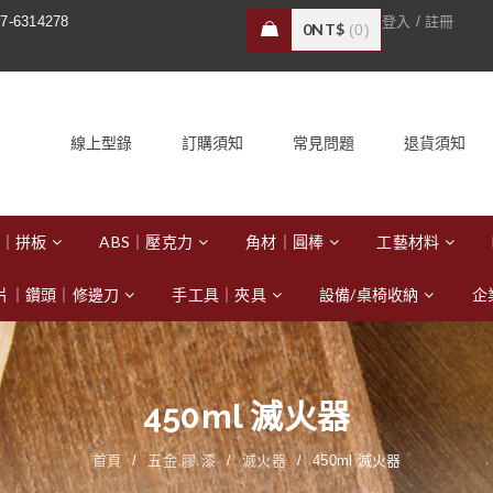
/
7-6314278
登入
註冊
0
NT$
0
線上型錄
訂購須知
常見問題
退貨須知
｜拼板
ABS｜壓克力
角材｜圓棒
工藝材料
片｜鑽頭｜修邊刀
手工具｜夾具
設備/桌椅收納
企
450ml 滅火器
首頁
/
五金.膠.漆
/
滅火器
/
450ml 滅火器