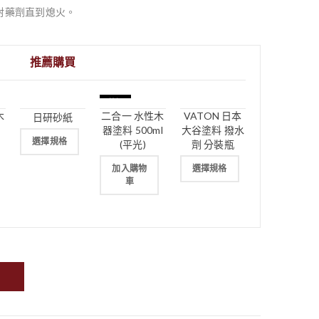
射藥劑直到熄火。
推薦購買
特價
木
二合一 水性木
VATON 日本
日研砂紙
器塗料 500ml
大谷塗料 撥水
選擇規格
(平光)
劑 分裝瓶
加入購物
選擇規格
車