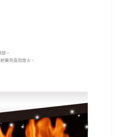
根部。
噴射藥劑直到熄火。