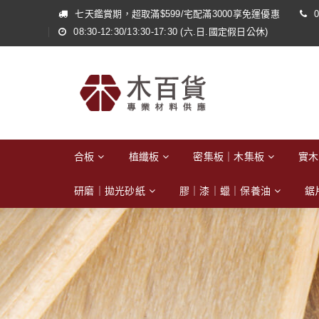
七天鑑賞期，超取滿$599/宅配滿3000享免運優惠
0
08:30-12:30/13:30-17:30 (六.日.國定假日公休)
合板
植纖板
密集板｜木集板
實木
研磨｜拋光砂紙
膠｜漆｜蠟｜保養油
鋸