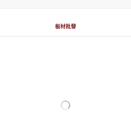
板材批發
板材批發 木樁
查看內容
板材批發 壓克力
查看內容