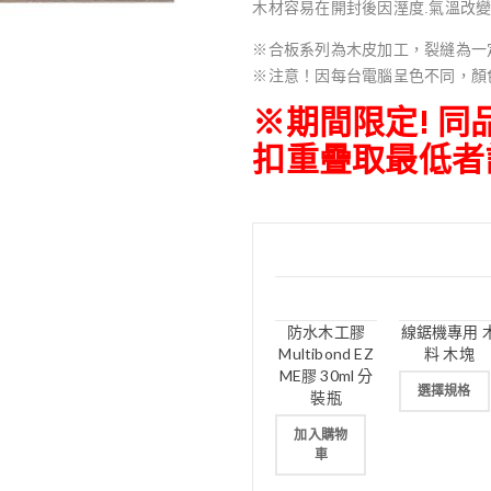
木材容易在開封後因溼度.氣溫改變
※合板系列為木皮加工，裂縫為一
※注意！因每台電腦呈色不同，顏
※期間限定! 
扣重疊取最低者
防水木工膠
線鋸機專用 
Multibond EZ
料 木塊
ME膠 30ml 分
選擇規格
裝瓶
加入購物
車