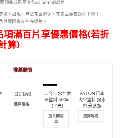
而翹曲或是厚度有±0.5mm的誤差
定機率出現，無法完全避免，完美主義者請勿下單！
色與實際會有些許誤差。
同品項滿百片享優惠價格(若折
計算)
推薦購買
特價
木
二合一 水性木
VATON 日本
日研砂紙
器塗料 500ml
大谷塗料 撥水
選擇規格
(平光)
劑 分裝瓶
加入購物
選擇規格
車