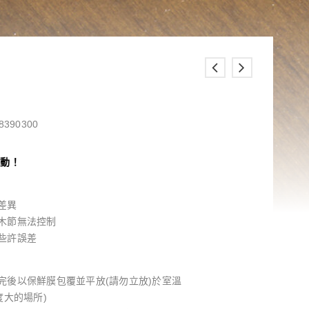
8390300
異動！
差異
木節無法控制
些許誤差
完後以保鮮膜包覆並平放(請勿立放)於室溫
度大的場所)