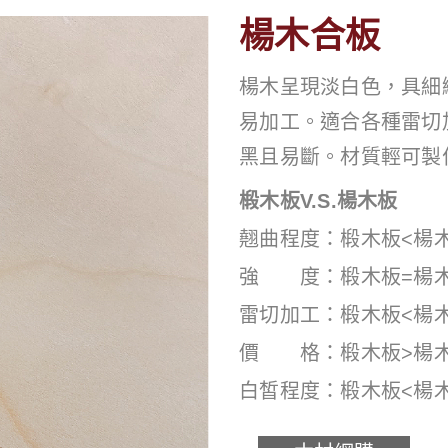
楊木合板
楊木呈現淡白色，具細
易加工。適合各種雷切
黑且易斷。材質輕可製
椴木板V.S.楊木板
翹曲程度：椴木板<楊
強 度：椴木板=楊
雷切加工：椴木板<楊
價 格：椴木板>楊
白皙程度：椴木板<楊