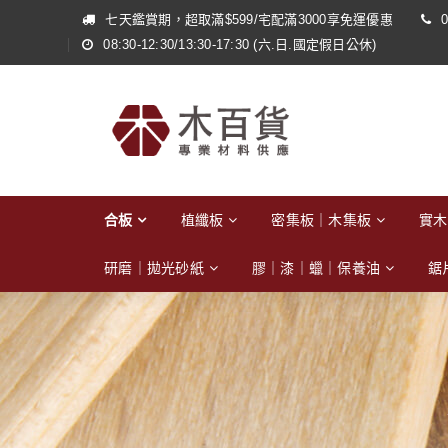
七天鑑賞期，超取滿$599/宅配滿3000享免運優惠
0
08:30-12:30/13:30-17:30 (六.日.國定假日公休)
合板
植纖板
密集板｜木集板
實木
研磨｜拋光砂紙
膠｜漆｜蠟｜保養油
鋸