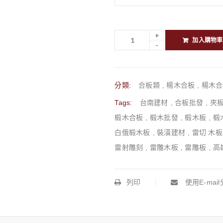
加入購物車
分類:
合板類
,
楊木合板
,
楊木合
Tags:
台南建材
,
合板批發
,
夾
椴木合板
,
椴木批發
,
椴木板
,
椴
白俄椴木板
,
裝潢建材
,
雷切 木板
雷射雕刻
,
雷雕木板
,
雷雕板
,
高
列印
使用E-mai