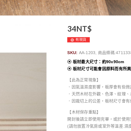
34
NT$
有現貨
SKU:
AA-1203, 商品條碼:471133
⦿ 板材最大尺寸：約90x90cm
⦿ 板材尺寸可能會因原料而有所
【此為正常現象】
．因氣溫濕度影響，板厚會有些微
．天然木材在外觀、色澤、紋理、
．因裁切上的公差，板材尺寸會有
【木材保存重點】
開封後請立即使用完畢，或於使用
(請勿放置冷氣房或室外等溫差.濕