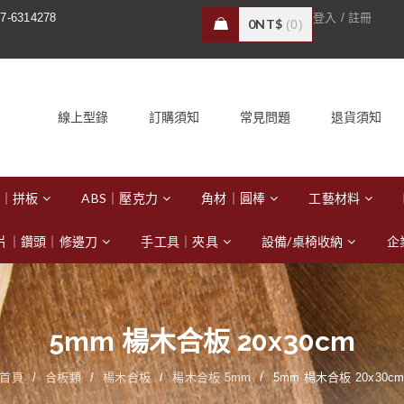
/
7-6314278
登入
註冊
0
NT$
0
線上型錄
訂購須知
常見問題
退貨須知
｜拼板
ABS｜壓克力
角材｜圓棒
工藝材料
片｜鑽頭｜修邊刀
手工具｜夾具
設備/桌椅收納
企
5mm 楊木合板 20x30cm
首頁
/
合板類
/
楊木合板
/
楊木合板 5mm
/
5mm 楊木合板 20x30c