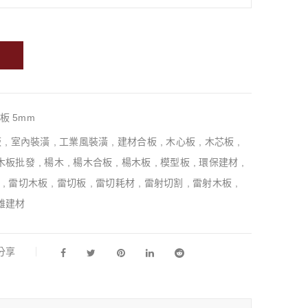
板 5mm
板
,
室內裝潢
,
工業風裝潢
,
建材合板
,
木心板
,
木芯板
,
木板批發
,
楊木
,
楊木合板
,
楊木板
,
模型板
,
環保建材
,
,
雷切木板
,
雷切板
,
雷切耗材
,
雷射切割
,
雷射木板
,
雄建材
l分享