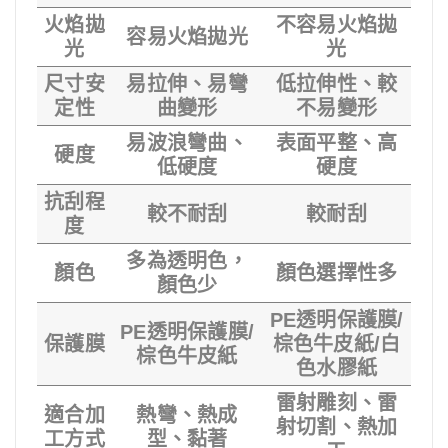
火焰拋
不容易火焰拋
容易火焰拋光
光
光
尺寸安
易拉伸、易彎
低拉伸性、較
定性
曲變形
不易變形
易波浪彎曲、
表面平整、高
硬度
低硬度
硬度
抗刮程
較不耐刮
較耐刮
度
多為透明色，
顏色
顏色選擇性多
顏色少
PE透明保護膜/
PE透明保護膜/
保護膜
棕色牛皮紙/白
棕色牛皮紙
色水膠紙
雷射雕刻、雷
適合加
熱彎、熱成
射切割、熱加
工方式
型、黏著