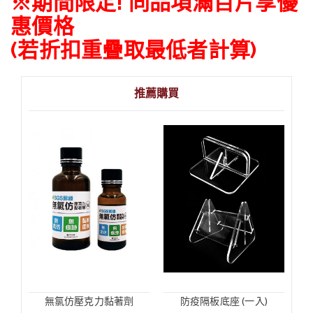
※期間限定! 同品項滿百片享優
惠價格
(若折扣重疊取最低者計算)
推薦購買
無氯仿壓克力黏著劑
防疫隔板底座 (一入)