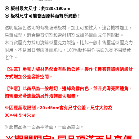
⦿ 板材最大尺寸：約130x190cm
⦿ 板材尺寸可能會因原料而有所異動！
透明度無色透明的有機玻璃板材，加工可塑性大，適合機械加工，
易熱成型，適合機器切割和雷射切割或加熱彎曲成任何形狀。
木百貨壓克力採用澆鑄型壓克力製造，比起一般市售壓延型壓克力
耐用、不易因日曬雨淋而脆化，100%新料製作表面光亮不易變黃
老化。
【注意】壓克力板材仍然會有些微公差，製作卡榫類建議透過設計
方式增加公差容許空間。
【注意】此商品為一般裁切，邊緣為霧白色，並非光滑亮面邊角，
如需要光滑邊緣請另外洽詢雷切服務。
※因應超取限制，30x45cm會有尺寸公差，尺寸大約為
30×44.5~45cm
※此商品為一面為平滑面，一面為霧面。