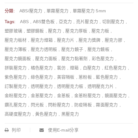
分類:
ABS/壓克力
,
單霧壓克力
,
單霧壓克力 5mm
Tags:
ABS
,
ABS雙色板
,
亞克力
,
亮片壓克力
,
切割壓克力
,
塑膠玻璃
,
塑膠鏡板
,
壓克力
,
壓克力厚板
,
壓克力板
,
壓克力板材
,
壓克力燈箱
,
壓克力片
,
壓克力獎牌
,
壓克力膠
,
壓克力薄板
,
壓克力透明板
,
壓克力鏡子
,
壓克力鏡板
,
壓克力鏡面板
,
壓克力面板
,
壓克力黏著劑
,
彩色壓克力
,
拼裝壓克力
,
橘色壓克力
,
氯仿
,
燈箱
,
白壓克力
,
紅色壓克力
,
紫色壓克力
,
綠色壓克力
,
美容隔板
,
蔥粉板
,
藍色壓克力
,
訂製壓克力
,
透明壓克力
,
透明壓克力板
,
透明壓克力片
,
金粉壓克力
,
金蔥壓克力
,
金蔥板
,
金蔥粉壓克力
,
鏡面壓克力
,
鑽孔壓克力
,
閃光板
,
閃粉壓克力
,
防疫隔板
,
霧面壓克力
,
高硬度壓克力
,
黃色壓克力
,
黑壓克力
列印
使用E-mail分享