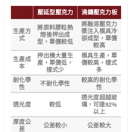
壓延型壓克力
澆鑄壓克力板
將融溶壓克力
將原料膠粒熱
生產方
漿注入模具冷
熔後押出成
式
卻成型，單價
型，單價較低
較高
押出機大量生
模具生產，單
生產成
產，單價低，
價較高，樣式
本
樣式少
多
耐化學
較高的耐化學
不耐化學性
性
性
透光度超越玻
透光度
較低
璃，可達92%
以上
厚度公
公差較小
公差較大
差