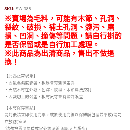
SKU:
SW-388
※賣場為毛料，可能有木節、孔洞、
裂紋、破損、補土孔洞、髒污、磨
損、凹洞、撞傷等問題，請自行斟酌
是否保留或是自行加工處理。
※此商品為出清商品，售出不做退
換！
【此為正常現象】
．因氣溫濕度影響，板厚會有些微差異
．天然木材在外觀、色澤、紋理、木節無法控制
．因裁切上的公差，板材尺寸會有些許誤差
【木材保存重點】
開封後請立即使用完畢，或於使用完後以保鮮膜包覆並平放(請勿
立放)於室溫
(請勿放置冷氣房或室外等溫差.濕度大的場所)