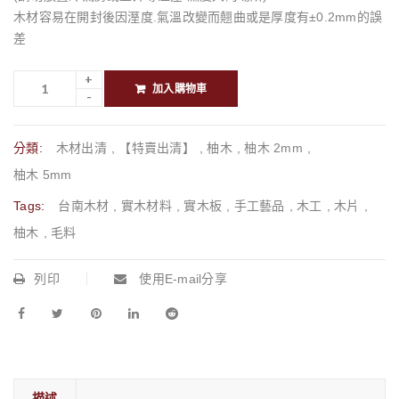
木材容易在開封後因溼度.氣溫改變而翹曲或是厚度有±0.2mm的誤
差
加入購物車
分類:
木材出清
,
【特賣出清】
,
柚木
,
柚木 2mm
,
柚木 5mm
Tags:
台南木材
,
實木材料
,
實木板
,
手工藝品
,
木工
,
木片
,
柚木
,
毛料
列印
使用E-mail分享
描述