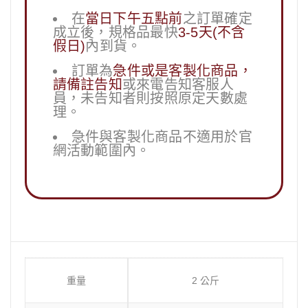
在
當日下午五點前
之訂單確定
成立後，規格品最快
3-5天(不含
假日)
內到貨。
訂單為
急件或是客製化商品，
請備註告知
或來電告知客服人
員，未告知者則按照原定天數處
理。
急件與客製化商品不適用於官
網活動範圍內。
重量
2 公斤