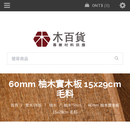
0
NT$
0
60mm 柚木實木板 15x29cm
毛料
首頁
/
實木/拼板
/
柚木
/
柚木 5mm
/
60mm 柚木實木板
15x29cm 毛料