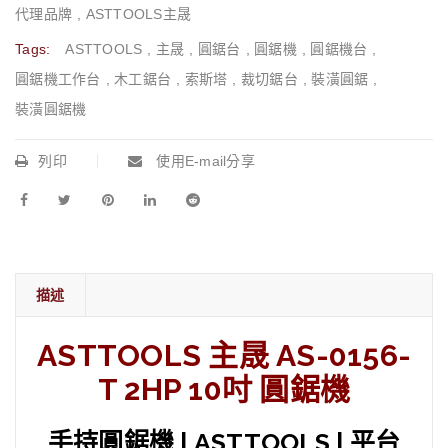
代理品牌
,
ASTTOOLS主晟
Tags:
ASTTOOLS
,
主晟
,
圓鋸台
,
圓鋸機
,
圓鋸機台
,
圓鋸機工作台
,
木工鋸台
,
索斯塔
,
裁切鋸台
,
裝潢圓鋸
,
裝潢圓鋸機
列印
使用E-mail分享
描述
ASTTOOLS 主晟 AS-0156-
T 2HP 10吋 圓鋸機
手持圓鋸機 | ASTTOOLS | 平台