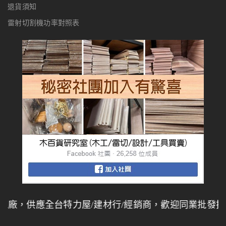
退貨須知
雷射切割機功率對照表
全台特力屋/建材行/經銷商，歡迎同業批發採購，
量大另