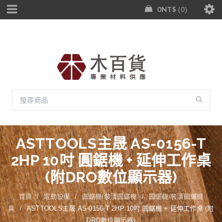
0
NT$
0
ASTTOOLS主晟 AS-0156-T
2HP 10吋 圓鋸機 + 延伸工作桌
(附DRO數位顯示器)
首頁
/
電動設備
/
圓鋸機/裝潢圓鋸機
/
圓鋸機/裝潢圓鋸機
具
/
ASTTOOLS主晟 AS-0156-T 2HP 10吋 圓鋸機 + 延伸工作桌 (附
DRO數位顯示器)