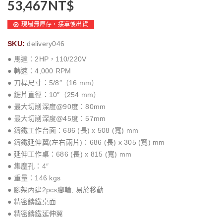
53,467
NT$
現場無庫存，接單後出貨
SKU:
delivery046
● 馬達：2HP，110/220V
● 轉速：4,000 RPM
● 刀桿尺寸：5/8″（16 mm）
● 鋸片直徑：10″（254 mm）
● 最大切削深度@90度：80mm
● 最大切削深度@45度：57mm
● 鑄鐵工作台面：686 (長) x 508 (寬) mm
● 鑄鐵延伸翼(左右兩片)：686 (長) x 305 (寬) mm
● 延伸工作桌：686 (長) x 815 (寬) mm
● 集塵孔：4″
● 重量：146 kgs
● 腳架內建2pcs腳輪, 易於移動
● 精密鑄鐵桌面
● 精密鑄鐵延伸翼