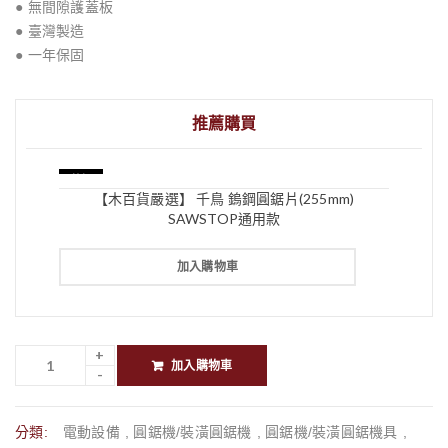
● 無間隙護蓋板
● 臺灣製造
● 一年保固
推薦購買
特價
【木百貨嚴選】 千鳥 鎢鋼圓鋸片(255mm)
SAWSTOP通用款
加入購物車
加入購物車
分類:
電動設備
,
圓鋸機/裝潢圓鋸機
,
圓鋸機/裝潢圓鋸機具
,