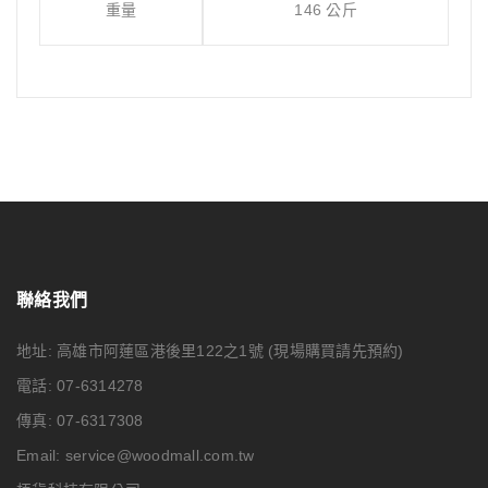
重量
146 公斤
聯絡我們
地址: 高雄市阿蓮區港後里122之1號
(現場購買請先預約)
電話: 07-6314278
傳真: 07-6317308
Email:
service@woodmall.com.tw