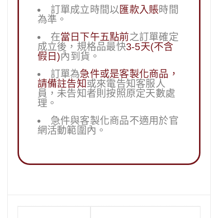
訂單成立時間以
匯款入賬
時間
為準。
在
當日下午五點前
之訂單確定
成立後，規格品最快
3-5天(不含
假日)
內到貨。
訂單為
急件或是客製化商品，
請備註告知
或來電告知客服人
員，未告知者則按照原定天數處
理。
急件與客製化商品不適用於官
網活動範圍內。