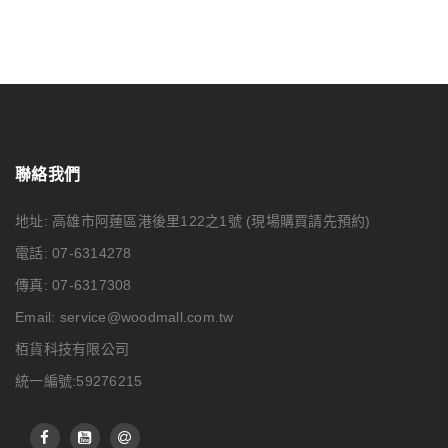
聯絡我們
地址: 高雄市阿蓮區港後里122之1號
(現場購買請先預約)
電話: 07-6314278
傳真: 07-6317308
Email:
service@woodmall.com.tw
栢貨科技有限公司
統一編號:59276215