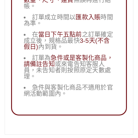
數量、尺寸、運費
無誤再進行結
帳。
訂單成立時間以
匯款入賬
時間
為準。
在
當日下午五點前
之訂單確定
成立後，規格品最快
3-5天(不含
假日)
內到貨。
訂單為
急件或是客製化商品，
請備註告知
或來電告知客服人
員，未告知者則按照原定天數處
理。
急件與客製化商品不適用於官
網活動範圍內。