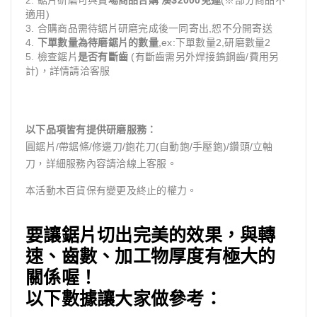
適用)
3. 合購商品需待鋸片研磨完成後一同寄出,恕不分開寄送
4.
下單數量為待磨鋸片的數量
,ex:下單數量2,研磨數量2
5. 檢查鋸片
是否有斷齒
(有斷齒需另外焊接鎢鋼齒/費用另
計)，詳情請洽客服
以下品項皆有提供研磨服務：
圓鋸片/帶鋸條/修邊刀/鉋花刀(自動鉋/手壓鉋)/鑽頭/立軸
刀，詳細服務內容請洽線上客服。
本活動木百貨保有變更及終止的權力。
要讓鋸片切出完美的效果，與轉
速、齒數、加工物厚度有極大的
關係喔！
以下數據讓大家做參考：