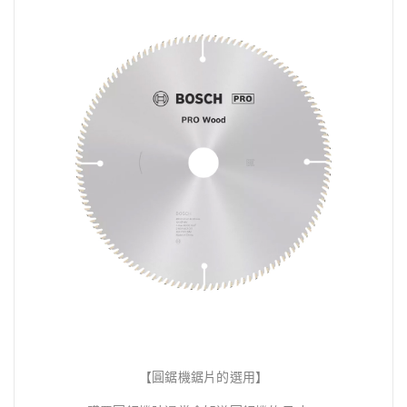
【圓鋸機鋸片的選用】