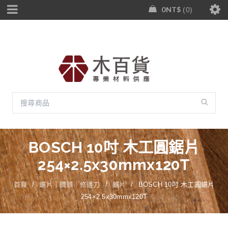
0
NT$
0
BOSCH 10吋 木工圓鋸片
254×2.5x30mmx120T
首頁
/
鋸片｜鑽頭｜修邊刀
/
鋸片
/
BOSCH 10吋 木工圓鋸片
254×2.5x30mmx120T