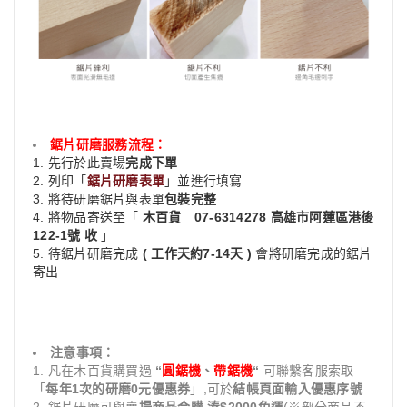
鋸片研磨服務流程：
1. 先行於此賣場
完成下單
2. 列印「
鋸片研磨表單
」並進行填寫
3. 將待研磨鋸片與表單
包裝完整
4. 將物品寄送至「
木百貨 07-6314278 高雄市阿蓮區港後
122-1號 收
」
5. 待鋸片研磨完成
( 工作天約7-14天 )
會將研磨完成的鋸片
寄出
注意事項：
1. 凡在木百貨購買過
“
圓鋸機
、
帶鋸機
“
可聯繫客服索取
「
每年1次的研磨0元優惠券
」,可於
結帳頁面輸入優惠序號
2. 鋸片研磨可與賣
場商品合購 湊$2000免運
(※部分商品不