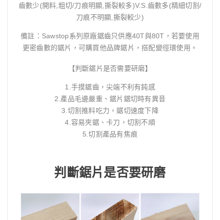
齒數少(開料,粗切/刀痕明顯,撕裂較多)V.S.齒數多(精細切割/
刀痕不明顯,撕裂較少)
備註：Sawstop系列原廠鋸齒只供應40T與80T，若要使用
更密齒數的鋸片，可購買他品牌鋸片，搭配變徑環使用。
【判斷鋸片是否需要研磨】
1.手摸鋸齒，尖端不利有鈍感
2.產品毛邊嚴重、鋸片鋸切時有異音
3.切割推料吃力，鋸切速度下降
4.容易夾鋸、卡刀，切割不順
5.切割產品有焦痕
判斷鋸片是否要研磨