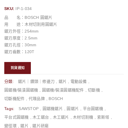
SKU:
IP-1-034
品 名：BOSCH 圓鋸片
用 途：木材切割用圓鋸片
鋸刃外徑：254mm
鋸刃厚度：2.5mm
鋸刃孔徑：30mm
鋸刃齒數：120T
到貨通知
分類:
鋸片｜鑽頭｜修邊刀
,
鋸片
,
電動設備
,
圓鋸機/裝潢圓鋸機
,
圓鋸機/裝潢圓鋸機配件
,
切斷機
,
切斷機配件
,
代理品牌
,
BOSCH
Tags:
SAWSTOP
,
圓鋸機鋸片
,
圓鋸片
,
平台圓鋸機
,
平台式圓鋸機
,
木工鋸台
,
木工鋸片
,
木材切割機
,
索斯塔
,
變徑環
,
鋸片
,
鋸片研磨