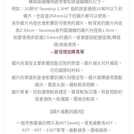
購買圓鋸機時通常會知道圓鋸機的尺寸，
例如：10英吋 Sawstop 1.5HP 指的就是適用10英吋以下的
鋸片，也就是254mm以下的鋸片都可以使用，
另外鋸片內徑也會影響到可使用的鋸片，較常見的鋸片內徑
為2.54cm，Sawstop系列圓鋸機的鋸片內徑為1.6cm，
如要使用非原廠2.54mm的鋸片，就需要搭配變徑環(轉接
環)來做使用。
→變徑環加購賣場
鋸片的直徑主要影響到能切割的厚度，鋸片越大可升越高，
可切越厚的材料。
鋸片的厚度則是會影響到鋸片的穩定性，鋸片越薄通常震動
越大，聲音尖銳，鋸紋較為明顯，
鋸片厚者，切割通常較為穩定，聲音較為沉穩，但是相對的
就會損失一些鋸路，價格也較高。
【鋸片齒數的選用】
一般市售鋸齒的標示為40T(teeth)，常見齒數有40T、
60T、80T、100T等等，齒數越多，價格越高。