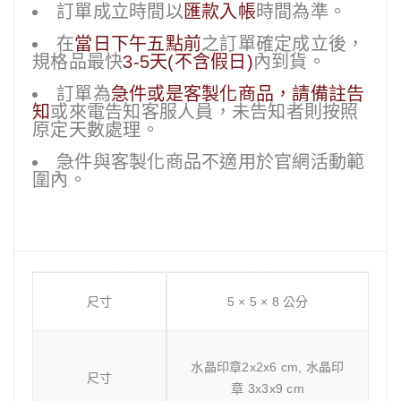
訂單成立時間以
匯款入帳
時間為準。
在
當日下午五點前
之訂單確定成立後，
規格品最快
3-5天(不含假日)
內到貨。
訂單為
急件或是客製化商品，請備註告
知
或來電告知客服人員，未告知者則按照
原定天數處理。
急件與客製化商品不適用於官網活動範
圍內。
尺寸
5 × 5 × 8 公分
水晶印章2x2x6 cm, 水晶印
尺寸
章 3x3x9 cm