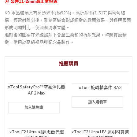
⦿ 公差±1-2mm為正常現象
K9 水晶玻璃具有高透光率(約92%)、高折射率(1.517)與均勻結
構，經雷射雕刻後，雕刻區域會形成細緻的霧面效果，與透明表面
形成明顯對比，使圖案清晰立體。
雕刻後的圖案在光線照射下會產生柔和的折射效果，整體質感精
緻，常用於高級禮品與紀念品製作。
推薦購買
xTool SafetyPro™ 空氣淨化機
xTool 旋轉軸套件 RA3
AP2 Max
加入購物車
加入購物車
xTool F2 Ultra 可調脈衝光纖
xTool F2 Ultra UV 透明材質紫