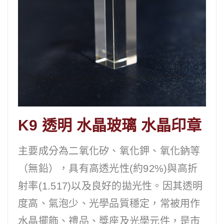
K9 透明 水晶玻璃 水晶印章
主要成分為二氧化矽、氧化鉀、氧化鈉等
（無鉛），具有高透光性(約92%)與高折
射率(1.517)以及良好的拋光性。因其透明
度高、氣泡少、光學品質穩定，常被用作
水晶擺飾、禮品、獎座及光學元件，是市