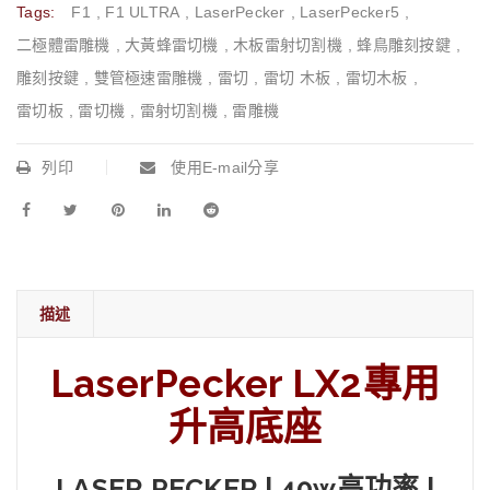
Tags:
F1
,
F1 ULTRA
,
LaserPecker
,
LaserPecker5
,
二極體雷雕機
,
大黃蜂雷切機
,
木板雷射切割機
,
蜂鳥雕刻按鍵
,
雕刻按鍵
,
雙管極速雷雕機
,
雷切
,
雷切 木板
,
雷切木板
,
雷切板
,
雷切機
,
雷射切割機
,
雷雕機
列印
使用E-mail分享
描述
LaserPecker LX2專用
升高底座
LASER PECKER | 40w高功率 |