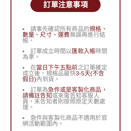
訂單注意事項
請事先確認所有商品的
規格、
數量、尺寸、運費
無誤再進行結
帳。
訂單成立時間以
匯款入帳
時間
為準。
在
當日下午五點前
之訂單確定
成立後，規格品最快
3-5天(不含
假日)
內到貨。
訂單為
急件或是客製化商品，
請備註告知
或來電告知客服人
員，未告知者則按照原定天數處
理。
急件與客製化商品不適用於官
網活動範圍內。