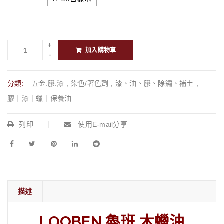
加入購物車
分類:
五金.膠.漆
,
染色/著色劑
,
漆、油、膠、除鏽、補土
,
膠｜漆｜蠟｜保養油
列印
使用E-mail分享
描述
LOOBEN 魯班 木蠟油