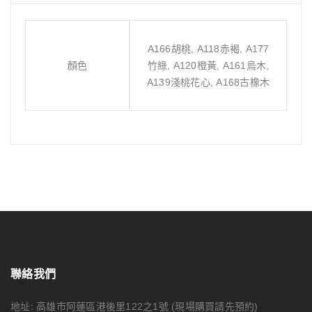
A166胡桃, A118赤褐, A177
顏色
竹綠, A120橙黃, A161烏木,
A139淺桃花心, A168古橡木
聯絡我們
地址: 高雄市阿蓮區港後里122之1號
(現場購買請先預約)