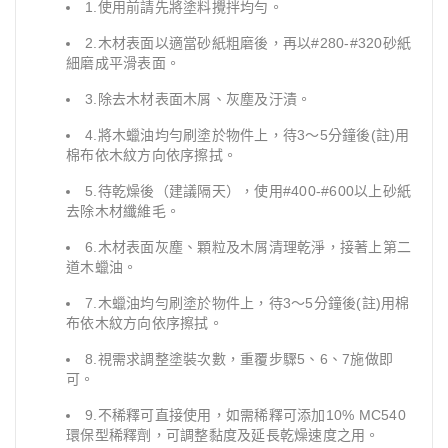
1.使用前請先將塗料攪拌均勻。
2.木材表面以適當砂紙粗磨後，再以#280-#320砂紙
細磨成平滑表面。
3.除去木材表面木屑、灰塵及汙漬。
4.將木蠟油均勻刷塗於物件上，待3～5分鐘後(註)用
棉布依木紋方向依序擦拭。
5.待乾燥後（建議隔天），使用#400-#600以上砂紙
去除木材纖維毛。
6.木材表面灰塵、顆粒及木屑清理乾淨，接著上第二
道木蠟油。
7.木蠟油均勻刷塗於物件上，待3～5分鐘後(註)用棉
布依木紋方向依序擦拭。
8.視需求調整塗裝次數，重覆步驟5、6、7施做即
可。
9.不稀釋可直接使用，如需稀釋可添加10% MC540
環保型稀釋劑，可調整黏度及延長乾燥速度之用。