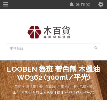
0
NT$
0
LOOBEN 魯班 著色劑 木蠟油
WO362 (300ml/平光)
首頁
/
膠｜漆｜蠟｜保養油
/
漆、油、膠、除鏽、補
土
/
LOOBEN 魯班 著色劑 木蠟油 WO362 (300ml/平光)