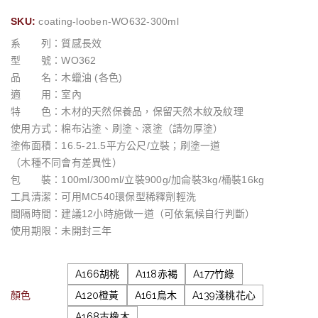
SKU:
coating-looben-WO632-300ml
系 列：質感長效
型 號：WO362
品 名：木蠟油 (各色)
適 用：室內
特 色：木材的天然保養品，保留天然木紋及紋理
使用方式：棉布沾塗、刷塗、滾塗（請勿厚塗）
塗佈面積：16.5-21.5平方公尺/立裝；刷塗一道
（木種不同會有差異性）
包 裝：100ml/300ml/立裝900g/加侖裝3kg/桶裝16kg
工具清潔：可用MC540環保型稀釋劑輕洗
間隔時間：建議12小時施做一道（可依氣候自行判斷）
使用期限：未開封三年
A166胡桃
A118赤褐
A177竹綠
顏色
A120橙黃
A161烏木
A139淺桃花心
A168古橡木