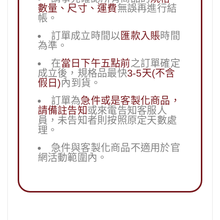
數量、尺寸、運費
無誤再進行結
帳。
訂單成立時間以
匯款入賬
時間
為準。
在
當日下午五點前
之訂單確定
成立後，規格品最快
3-5天(不含
假日)
內到貨。
訂單為
急件或是客製化商品，
請備註告知
或來電告知客服人
員，未告知者則按照原定天數處
理。
急件與客製化商品不適用於官
網活動範圍內。