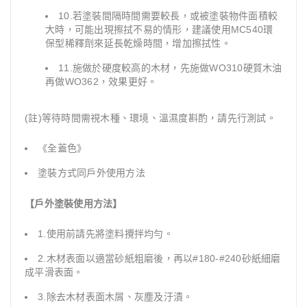
10.若塗裝間隔時間需要較長，或被塗裝物件面積較
大時，可能出現擦拭不易的情形，建議使用MC540環
保型稀釋劑來延長乾燥時間，增加擦拭性。
11.施做於硬度較高的木材，先施做WO310硬質木油
再做WO362，效果更好。
(註)等待時間需視木種、環境、溫濕度斟酌，請先行測試。
《全蓋色》
塗裝方式同戶外使用方法
【戶外塗裝使用方法】
1.使用前請先將塗料攪拌均勻。
2.木材表面以適當砂紙粗磨後，再以#180-#240砂紙細磨
成平滑表面。
3.除去木材表面木屑、灰塵及汙漬。