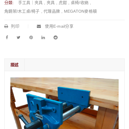
分類:
手工具｜夾具
,
夾具
,
虎鉗
,
桌椅/收納
,
角鋼架/木工桌/椅子
,
代理品牌
,
MEGATON麥格頓
列印
使用E-mail分享
描述