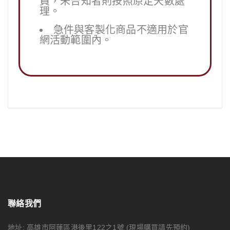
員，未告知者則按照原定天數處
理。
急件與客製化商品不適用於官
網活動範圍內。
聯絡我們
地址: 高雄市阿蓮區港後里122之1號
(現場購買請先預約)