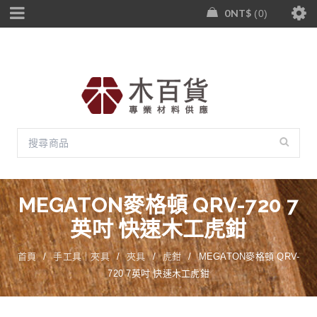
0
NT$
0
MEGATON麥格頓 QRV-720 7
英吋 快速木工虎鉗
首頁
/
手工具｜夾具
/
夾具
/
虎鉗
/
MEGATON麥格頓 QRV-
720 7英吋 快速木工虎鉗