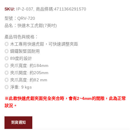
SKU:
IP-2-037, 商品條碼:4711366291570
型號：QRV-720
品名：快速木工虎鉗(7英吋)
產品特色與規格：
◎
木工專用快速虎鉗，可快速調整夾距
◎
鑄鐵製堅固耐用
◎
89度的設計
◎
夾爪寬度: 約184mm
◎ 夾爪開度: 約205mm
◎ 夾爪高度: 約82
mm
◎
淨重: 9 kgs
※此款快速虎鉗夾面完全夾合時，會有2~4mm的間隙，此為正常
狀況。
到貨通知