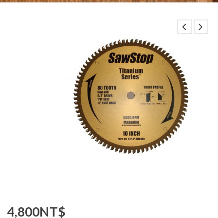
4,800
NT$