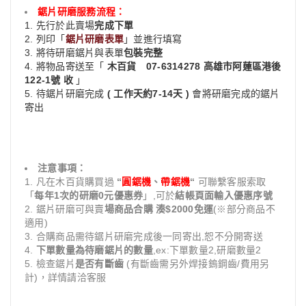
鋸片研磨服務流程：
1. 先行於此賣場
完成下單
2. 列印「
鋸片研磨表單
」並進行填寫
3. 將待研磨鋸片與表單
包裝完整
4. 將物品寄送至「
木百貨 07-6314278 高雄市阿蓮區港後
122-1號 收
」
5. 待鋸片研磨完成
( 工作天約7-14天 )
會將研磨完成的鋸片
寄出
注意事項：
1. 凡在木百貨購買過
“
圓鋸機
、
帶鋸機
“
可聯繫客服索取
「
每年1次的研磨0元優惠券
」,可於
結帳頁面輸入優惠序號
2. 鋸片研磨可與賣
場商品合購 湊$2000免運
(※部分商品不
適用)
3. 合購商品需待鋸片研磨完成後一同寄出,恕不分開寄送
4.
下單數量為待磨鋸片的數量
,ex:下單數量2,研磨數量2
5. 檢查鋸片
是否有斷齒
(有斷齒需另外焊接鎢鋼齒/費用另
計)，詳情請洽客服