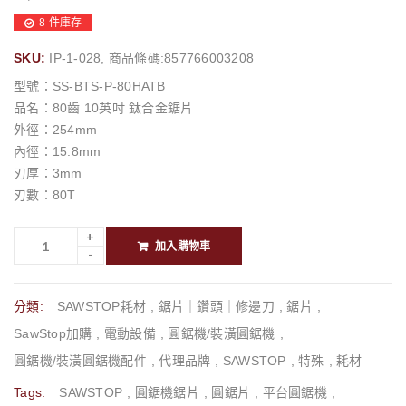
8 件庫存
SKU:
IP-1-028, 商品條碼:857766003208
型號：SS-BTS-P-80HATB
品名：80齒 10英吋 鈦合金鋸片
外徑：254mm
內徑：15.8mm
刃厚：3mm
刃數：80T
加入購物車
分類:
SAWSTOP耗材
,
鋸片｜鑽頭｜修邊刀
,
鋸片
,
SawStop加購
,
電動設備
,
圓鋸機/裝潢圓鋸機
,
圓鋸機/裝潢圓鋸機配件
,
代理品牌
,
SAWSTOP
,
特殊
,
耗材
Tags:
SAWSTOP
,
圓鋸機鋸片
,
圓鋸片
,
平台圓鋸機
,