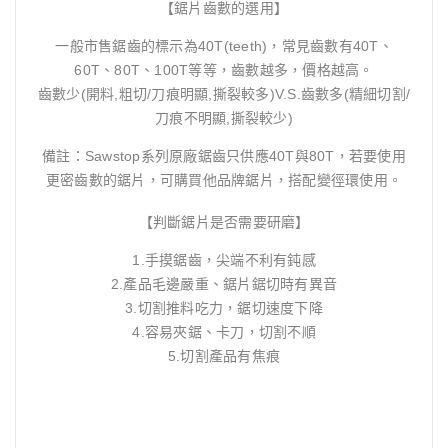
【鋸片齒數的選用】
一般市售鋸齒的標示為40T(teeth)，常見齒數有40T、
60T、80T、100T等等，齒數越多，價格越高。
齒數少(開料,粗切/刀痕明顯,撕裂較多)V.S.齒數多(精細切割/
刀痕不明顯,撕裂較少)
備註：Sawstop系列原廠鋸齒只供應40T與80T，若要使用
更密齒數的鋸片，可購買他品牌鋸片，搭配變徑環使用。
【判斷鋸片是否需要研磨】
1.手摸鋸齒，尖端不利有鈍感
2.產品毛邊嚴重、鋸片鋸切時有異音
3.切割推料吃力，鋸切速度下降
4.容易夾鋸、卡刀，切割不順
5.切割產品有焦痕