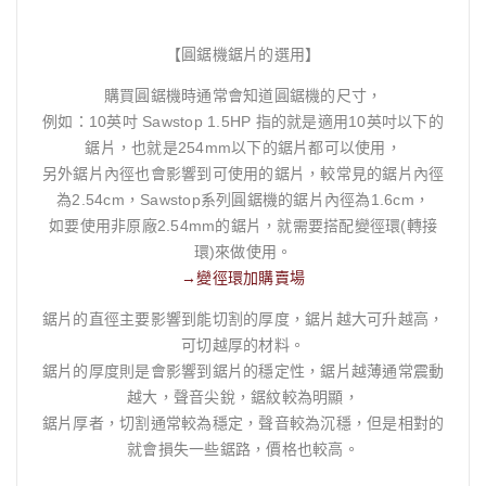
【圓鋸機鋸片的選用】
購買圓鋸機時通常會知道圓鋸機的尺寸，
例如：10英吋 Sawstop 1.5HP 指的就是適用10英吋以下的
鋸片，也就是254mm以下的鋸片都可以使用，
另外鋸片內徑也會影響到可使用的鋸片，較常見的鋸片內徑
為2.54cm，Sawstop系列圓鋸機的鋸片內徑為1.6cm，
如要使用非原廠2.54mm的鋸片，就需要搭配變徑環(轉接
環)來做使用。
→變徑環加購賣場
鋸片的直徑主要影響到能切割的厚度，鋸片越大可升越高，
可切越厚的材料。
鋸片的厚度則是會影響到鋸片的穩定性，鋸片越薄通常震動
越大，聲音尖銳，鋸紋較為明顯，
鋸片厚者，切割通常較為穩定，聲音較為沉穩，但是相對的
就會損失一些鋸路，價格也較高。