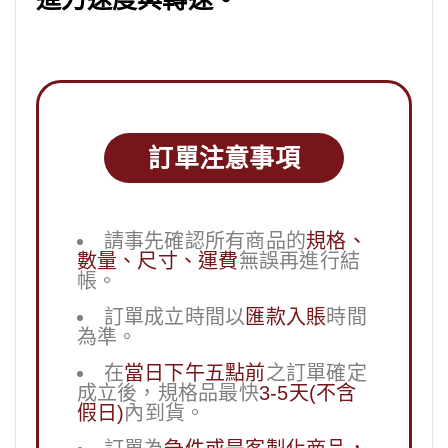
訂單注意事項
請事先確認所有商品的
規格、
數量、尺寸、運費
無誤再進行結
帳。
訂單成立時間以
匯款入賬
時間
為準。
在
當日下午五點前
之訂單確定
成立後，規格品最快
3-5天(不含
假日)
內到貨。