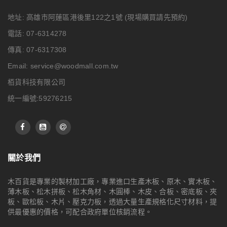
地址: 高雄市阿蓮區港後里122之1號
(現場購買請先預約)
電話: 07-6314278
傳真: 07-6317308
Email:
service@woodmall.com.tw
栢貨科技有限公司
統一編號:59276215
關於我們
木百貨是專業的製材加工廠，專業進口生產木板、原木、實木板、
薄木板、松木拼板、松木角材、木圓棒、木皮、合板、密底板、夾
板、歐松板、木片、壓克力板，透過大量生產規格化尺寸材料，提
供最優惠的價格，可配合政府單位核銷流程。