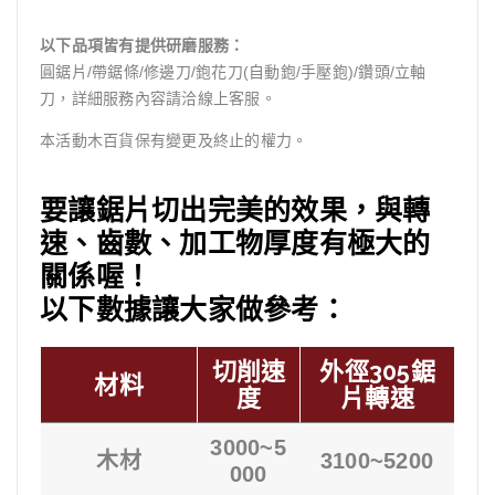
以下品項皆有提供研磨服務：
圓鋸片/帶鋸條/修邊刀/鉋花刀(自動鉋/手壓鉋)/鑽頭/立軸
刀，詳細服務內容請洽線上客服。
本活動木百貨保有變更及終止的權力。
要讓鋸片切出完美的效果，與轉
速、齒數、加工物厚度有極大的
關係喔！
以下數據讓大家做參考：
切削速
外徑305鋸
材料
度
片轉速
3000~5
木材
3100~5200
000